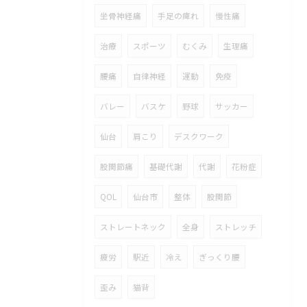
坐骨神経痛
手足の痺れ
慢性痛
治療
スポーツ
むくみ
生理痛
腰痛
自律神経
運動
免疫
バレー
バスケ
野球
サッカー
仙台
肩こり
デスクワーク
股関節痛
基礎代謝
代謝
花粉症
QOL
仙台市
整体
股関節
ストレートネック
全身
ストレッチ
疲労
駅近
冷え
ぎっくり腰
歪み
猫背