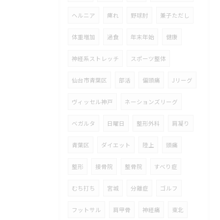
ヘルニア
痺れ
野球肘
兼子ただし
体重増加
過食
年末年始
健康
神経系ストレッチ
スポーツ整体
仙台市青葉区
部活
偏頭痛
Jリーグ
ヴィッセル神戸
ネーションズリーグ
ベガルタ
日曜日
整形外科
肩凝り
青葉区
ダイエット
陸上
頭痛
整形
接骨院
整骨院
すべり症
むち打ち
宮城
分離症
ゴルフ
フットサル
肩甲骨
神経痛
東北