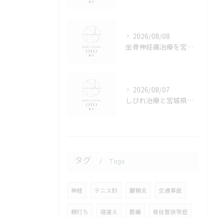
2026/08/08
坐骨神経痛治療を宮城県仙台市宮城野区で効果的に選ぶためのポイントと通院条件の徹底比較ガイド
2026/08/07
しびれ治療と宮城県仙台市宮城野区での最新外来アプローチ解説
タグ
Tags
神経
テニス肘
腱鞘炎
交通事故
鞭打ち
寝違え
膝痛
脊柱管狭窄症