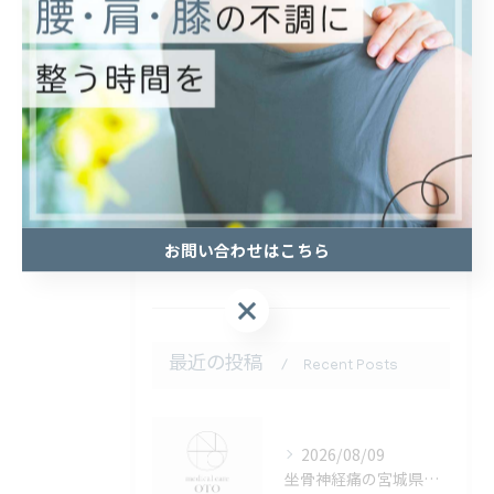
坐骨神経痛
四十肩
兼子ただし
マッサージ
ヘルニア
スポーツ整体
お問い合わせはこちら
ひじ
最近の投稿
Recent Posts
2026/08/09
坐骨神経痛の宮城県仙台市青葉区治療と医療機関選びのポイント徹底解説