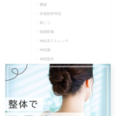
腰痛
脊椎間狭窄症
肩こり
股関節痛
神経系ストレッチ
神経痛
神経整体
神経
整骨院
しびれ
慢性通
慢性痛
後遺症