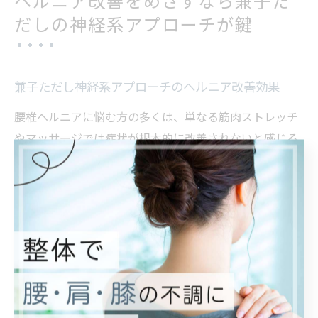
ヘルニア改善をめざすなら兼子た
だしの神経系アプローチが鍵
兼子ただし神経系アプローチのヘルニア改善効果
腰椎ヘルニアに悩む方の多くは、単なる筋肉ストレッチ
やマッサージでは症状が根本的に改善されないと感じる
ことが少なくありません。兼子ただしが提唱する神経系
へのアプローチは、神経伝達の仕組みに着目し、痛みや
しびれの原因となる神経の圧迫や誤作動を緩和する点が
特徴です。
この方法では、身体全体の神経バランスを整えるストレ
ッチや呼吸法を組み合わせ、無理なく段階的に可動域を
広げていきます。例えば、腰椎周囲の神経を意識したス
トレッチや、軽い動作から始めて身体への負担を最小限