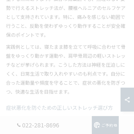
勢で行えるストレッチ法が、腰椎ヘルニアのセルフケア
として支持されています。特に、痛みを感じない範囲で
行うこと、反動を使わずゆっくり動作することが安全確
保のポイントです。
実践例としては、寝たまま膝を立てて呼吸に合わせて骨
盤をゆっくり動かす運動や、肩甲骨周辺の軽いストレッ
チなどが挙げられます。こうした方法は神経を圧迫しに
くく、日常生活で取り入れやすいのも利点です。自分に
合った運動量や頻度を守ることで、症状の悪化を防ぎつ
つ、快適な生活を目指せます。
症状悪化を防ぐための正しいストレッチ選び方
腰椎ヘルニアの症状悪化を防ぐためには、自分の症状や
022-281-8696
ご予約
身体の状態に合わせたストレッチを選ぶことが重要で