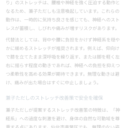
り」のストレッチは、腰椎や神経を強く圧迫する動作と
なるため、兼子ただしも注意喚起しています。これらの
動作は、一時的に気持ち良さを感じても、神経へのスト
レスが蓄積し、しびれや痛みが増すリスクがあります。
代替法としては、背中や腰に負担をかけず神経系を穏や
かに緩めるストレッチが推奨されます。例えば、仰向け
で膝を立てたまま深呼吸を繰り返す、または脚を軽く左
右に揺らす程度の動きであれば、神経への負担を抑えつ
つ柔軟性を高める効果が期待できます。無理な動きは避
け、痛みが出た場合はすぐに中止しましょう。
兼子ただしのストレッチ改善策で安全を確保
兼子ただしが提案するストレッチ改善策の特徴は、「神
経系」への過度な刺激を避け、身体の自然な可動域を尊
重する点にあります。仙台市青葉区でも、無理のない姿