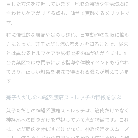
目した方法を提唱しています。地域の特徴や生活環境に
ヘルニア持ちが避けるべきNGストレッチと
合わせたケアができる点も、仙台で実践するメリットで
その理由
す。
兼子ただし神経系ストレッチの正しい自宅
特に慢性的な腰痛や足のしびれ、日常動作の制限に悩む
実践法
方にとって、兼子ただし流の考え方を知ることで、従来
腰痛改善に役立つ兼子ただしサンダルの使
とは異なるセルフケアや施術選択の幅が広がります。仙
い方解説
台青葉区では専門家による指導や体験イベントも行われ
腰椎ヘルニアの症状に合わせた兼子ただし
ており、正しい知識を地域で得られる機会が増えていま
流ケア方法
す。
ヘルニア改善をめざすなら兼子ただしの神経系
アプローチが鍵
兼子ただしの神経系腰痛ストレッチの特徴を学ぶ
兼子ただし神経系アプローチのヘルニア改
兼子ただしの神経系腰痛ストレッチは、筋肉だけでなく
善効果
神経系への働きかけを重視している点が特徴です。これ
神経系ケアがもたらす腰痛・しびれの軽減
は、ただ筋肉を伸ばすだけでなく、神経伝達をスムーズ
メリット