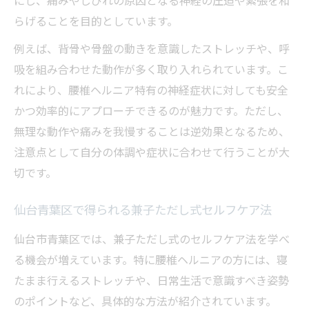
にし、痛みやしびれの原因となる神経の圧迫や緊張を和
兼子ただしとがわとのアプローチの違いに
らげることを目的としています。
注目
例えば、背骨や骨盤の動きを意識したストレッチや、呼
サンダルの使い方が神経系ストレッチに及
吸を組み合わせた動作が多く取り入れられています。こ
ぼす影響
れにより、腰椎ヘルニア特有の神経症状に対しても安全
腰痛ストレッチ改善のための兼子ただし式
かつ効率的にアプローチできるのが魅力です。ただし、
ポイント
無理な動作や痛みを我慢することは逆効果となるため、
寝たまま実践できる兼子ただし式ストレッチの
注意点として自分の体調や症状に合わせて行うことが大
極意
切です。
寝ながらできる兼子ただしストレッチの基
仙台青葉区で得られる兼子ただし式セルフケア法
本を解説
仙台市青葉区では、兼子ただし式のセルフケア法を学べ
腰椎ヘルニアに優しい仰向け膝立てストレ
る機会が増えています。特に腰椎ヘルニアの方には、寝
ッチ法
たまま行えるストレッチや、日常生活で意識すべき姿勢
兼子ただし流横向きクッション活用術で椎
のポイントなど、具体的な方法が紹介されています。
間孔を広げる