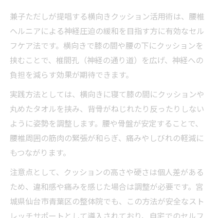
兼子ただしが提唱する横向きクッション活用術は、腰椎
ヘルニアによる神経圧迫の緩和を目指す方に有効なセル
フケア法です。横向きで膝の間や腰の下にクッションを
挟むことで、椎間孔（神経の通り道）を広げ、神経への
負担を減らす効果が期待できます。
実践方法としては、横向きに寝て膝の間にクッションや
丸めたタオルを挟み、背骨がねじれたり反ったりしない
ように姿勢を調整します。腰や骨盤が安定することで、
腰椎周囲の筋肉の緊張が和らぎ、痛みやしびれの軽減に
もつながります。
注意点として、クッションの高さや硬さは個人差がある
ため、違和感や痛みを感じた場合は調整が必要です。宮
城県仙台市青葉区の整体院でも、この方法が安全なスト
レッチサポートとして導入されており、自宅でのセルフ