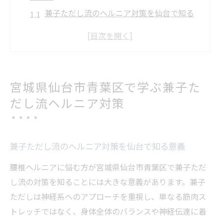
兼子ただし流のヘルニア対策を仙台で知る
意義
兼子ただしの神経系腰痛ストレッチの特徴
を学ぶ
仙台青葉区で得られる兼子ただし式セルフ
宮城県仙台市青葉区で学ぶ兼子た
ケア法
だし流ヘルニア対策
腰椎ヘルニア対策に兼子ただしサンダル使
い方を応用
兼子ただしとがわの違いから見るヘルニア
兼子ただし流のヘルニア対策を仙台で知る意義
改善のヒント
腰椎ヘルニアに悩む方が宮城県仙台市青葉区で兼子ただ
腰椎ヘルニアに効く兼子ただしの安全なストレ
し流の対策を知ることには大きな意義があります。兼子
ッチ法
ただしは神経系へのアプローチを重視し、単なる筋肉ス
兼子ただし提唱の安全ストレッチで腰椎負
トレッチではなく、身体全体のバランスや神経伝達に着
担を軽減