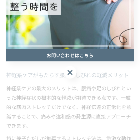
に抑えることが推奨されています。
実際に宮城県仙台市青葉区でも、兼子ただしの神経系ス
トレッチを取り入れた施術やセルフケアが注目されてお
り、症状の再発予防や日常生活の質向上を目指す方に選
ばれています。正しい知識と手順で実践することが、ヘ
お問い合わせはこちら
ルニア改善の第一歩となるでしょう。
神経系ケアがもたらす腰痛・しびれの軽減メリット
神経系ケアの最大のメリットは、腰痛や足のしびれとい
った神経症状の根本的な軽減が期待できる点です。一般
的な筋肉ストレッチだけでなく、神経伝達の正常化を意
識することで、痛みや違和感の発生源に直接アプローチ
できます。
特に兼子ただしが推奨するストレッチ法は、急激な動作