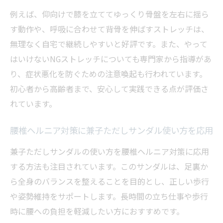
寝たまま太もも裏を伸ばす安全な兼子ただ
例えば、仰向けで膝を立ててゆっくり骨盤を左右に揺ら
しケア
す動作や、呼吸に合わせて背骨を伸ばすストレッチは、
無理なく自宅で継続しやすいと好評です。また、やって
寝たまま実践の際に注意すべきNGストレッ
はいけないNGストレッチについても専門家から指導があ
チ事例
り、症状悪化を防ぐための注意喚起も行われています。
腰痛管理に欠かせない兼子ただしのNGストレッ
初心者から高齢者まで、安心して実践できる点が評価さ
チ知識
れています。
腰椎ヘルニアで避けるべき兼子ただしNGス
トレッチ
腰椎ヘルニア対策に兼子ただしサンダル使い方を応用
ヨガのコブラポーズがヘルニアに与えるリ
兼子ただしサンダルの使い方を腰椎ヘルニア対策に応用
スクとは
する方法も注目されています。このサンダルは、足裏か
両膝抱え込み・腰ひねりを避ける理由と代
ら全身のバランスを整えることを目的とし、正しい歩行
替法
や姿勢維持をサポートします。長時間の立ち仕事や歩行
兼子ただしのストレッチ改善策で安全を確
時に腰への負担を軽減したい方におすすめです。
保