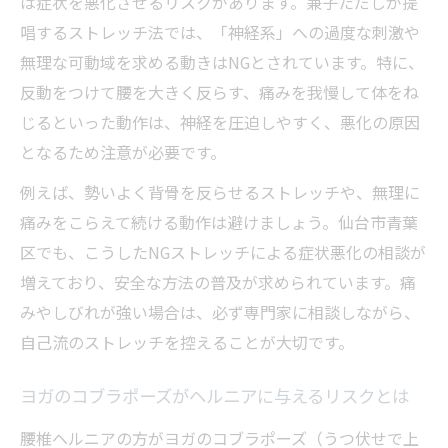
は症状を悪化させるリスクがあります。兼子ただしが提
唱するストレッチ法では、「神経系」への過度な刺激や
無理な可動域を求める動きはNGとされています。特に、
反動をつけて腰を大きく反らす、痛みを我慢して体をね
じるといった動作は、神経を圧迫しやすく、悪化の原因
となるため注意が必要です。
例えば、勢いよく背骨を反らせるストレッチや、無理に
痛みをこらえて続ける動作は避けましょう。仙台市青葉
区でも、こうしたNGストレッチによる症状悪化の相談が
増えており、安全な方法の普及が求められています。痛
みやしびれが強い場合は、必ず専門家に相談しながら、
自己流のストレッチを控えることが大切です。
ヨガのコブラポーズがヘルニアに与えるリスクとは
腰椎ヘルニアの方がヨガのコブラポーズ（うつ伏せで上