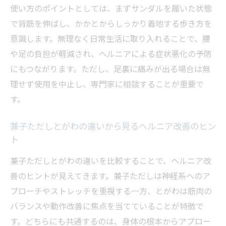
使い方のポイントとしては、まずサンダルを履いた状態
症状悪化を防ぐための正しいストレッチ選
で背筋を伸ばし、かかとからしっかり着地する歩き方を
び方
意識します。無理なく日常生活に取り入れることで、腰
足のしびれ軽減に役立つ兼子ただしのケアポイ
や足の負担が軽減され、ヘルニアによる症状悪化の予防
ントとは
にもつながります。ただし、足裏に痛みが出る場合は無
兼子ただしのストレッチが足のしびれに効
理せず使用を中止し、専門家に相談することが重要で
く理由
す。
神経系アプローチによるしびれ軽減の具体
策
兼子ただしとがわの違いから見るヘルニア改善のヒン
ト
自宅でできる兼子ただし式しびれ対策の手
順
兼子ただしとがわの違いを比較することで、ヘルニア改
兼子ただしサンダル使い方で日常負担を減
善のヒントが見えてきます。兼子ただしは神経系へのア
らす方法
プローチやストレッチを重視する一方、とがわは筋肉の
バランスや動作改善に焦点を当てていることが特徴で
腰から足へアプローチする兼子ただしのポ
す。どちらにも共通するのは、身体の根本からアプロー
イント