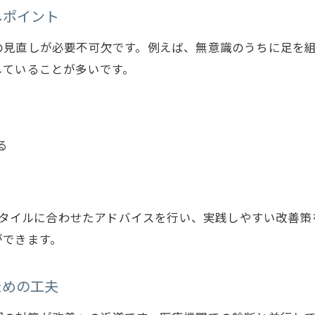
体の歪みがもたらすしびれへの影響とは
しポイント
長引くしびれと生活習慣の関係を見直す
の見直しが必要不可欠です。例えば、無意識のうちに足を
medical care OTO仙台の原因追及アプローチ
していることが多いです。
生活習慣を見直し再発を防ぐセルフケアのコツ
毎日の生活習慣がしびれ再発に与える影響
しびれ予防に役立つ姿勢と運動の工夫
る
セルフケアでしびれの再発リスクを下げる方法
神経痛によるしびれ対策に効果的なストレッチ
medical care OTO仙台推奨のセルフケア実践例
のライフスタイルに合わせたアドバイスを行い、実践しやすい改
ができます。
ための工夫