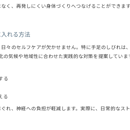
はなく、再発しにくい身体づくりへつなげることができま
しびれと神経痛に強い医療施設の選び方
地域密着のしびれサポート体制を徹底解説
しびれ改善に役立つ東北エリアのセルフケア術
に入れる方法
手足のしびれに悩む方へ自分らしい回復法
、日々のセルフケアが欠かせません。特に手足のしびれは
手足のしびれ改善に向けた日常ケアの大切さ
では、東北の気候や地域性に合わせた実践的な対策を提案していま
自分に合ったしびれ回復プランの立て方
しびれに効くセルフケアを無理なく続けるコツ
する
お問い合わせはこちら
しびれ症状が悪化する前にできる予防対策
神経痛を伴うしびれへの専門的サポート活用法
える
慢性的なしびれ症状の原因と向き合う
ほぐれ、神経への負担が軽減します。実際に、日常的なス
慢性のしびれ症状に潜む意外な要因を探る
しびれ改善のための原因特定ポイント解説