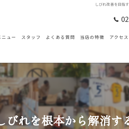
しびれ改善を目指
02
メニュー
スタッフ
よくある質問
当店の特徴
アクセス
腰痛
漫画特
肩こり
膝
スポーツ
頭痛
しびれを根本から解消す