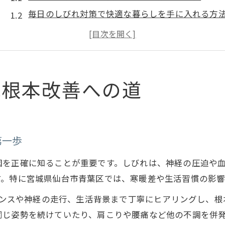
毎日のしびれ対策で快適な暮らしを手に入れる方
しびれに悩む方のための生活習慣見直しポイント
神経痛による手足のしびれを解消するための工夫
しびれ改善のために大切なセルフケアの基本
神経痛や慢性痛から自由になる方法を探して
れ根本改善への道
神経痛としびれの密接な関係を徹底解説
慢性痛を伴うしびれの特徴と見極め方
神経圧迫が引き起こすしびれ症状の対処法
第一歩
しびれ克服に向けた最新治療アプローチの紹介
因を正確に知ることが重要です。しびれは、神経の圧迫や
medical care OTO仙台が提案する神経痛改善法
す。特に宮城県仙台市青葉区では、寒暖差や生活習慣の影
しびれ解消を目指す東北エリアの選択肢
全体のバランスや神経の走行、生活背景まで丁寧にヒアリングし
東北で受けられるしびれ改善の専門施術とは
同じ姿勢を続けていたり、肩こりや腰痛など他の不調を併
宮城県で選ばれているしびれ解消方法まとめ