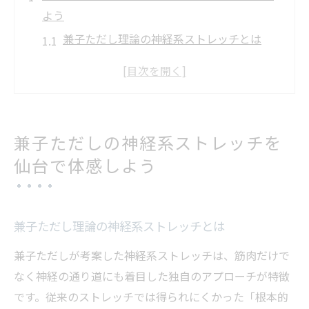
よう
兼子ただし理論の神経系ストレッチとは
仙台で受ける兼子ただし式施術の魅力
兼子ただしが重視するストレッチ効果
神経系ストレッチの店舗選びポイント
兼子ただしストレッチ仙台体験の流れ
兼子ただしの神経系ストレッチを
姿勢改善に効く兼子ただしメソッドの秘密
仙台で体感しよう
兼子ただし式で姿勢が変わる理由とは
神経系ストレッチで期待できる姿勢改善
兼子ただしメソッドの科学的根拠を解説
兼子ただし理論の神経系ストレッチとは
兼子ただしストレッチのセルフケア活用法
兼子ただしが考案した神経系ストレッチは、筋肉だけで
仙台で体感できる姿勢改善サポート内容
なく神経の通り道にも着目した独自のアプローチが特徴
です。従来のストレッチでは得られにくかった「根本的
神経系ストレッチなら仙台で健康な毎日へ