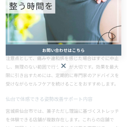
具体的には、背骨を伸ばすスパインストレッチや、肩甲
骨まわりをほぐすエクササイズ、骨盤の安定を図るスト
レッチなどが推奨されています。これらは動画や書籍な
どで解説されており、正しいフォームを意識しながら行
うことがポイントです。毎日数分でも継続することで、
姿勢の変化や体の軽さを実感しやすくなります。
お問い合わせはこちら
注意点として、痛みや違和感を感じた場合はすぐに中止
し、無理のない範囲で行うことが大切です。効果を最大
限に引き出すためには、定期的に専門家のアドバイスを
受けながらセルフケアを続けることをおすすめします。
仙台で体感できる姿勢改善サポート内容
宮城県仙台市では、兼子ただし理論に基づくストレッチ
を体験できる店舗が複数存在します。これらの店舗で