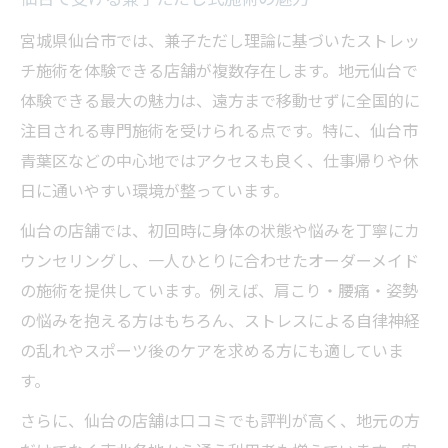
仙台で受ける兼子ただし式施術の魅力
兼子ただし式は肩こり・腰痛に効果的か
宮城県仙台市では、兼子ただし理論に基づいたストレッ
ストレッチで慢性的な不調を根本改善へ
チ施術を体験できる店舗が複数存在します。地元仙台で
兼子ただしの理論でセルフケアも充実
体験できる最大の魅力は、遠方まで移動せずに全国的に
神経系ストレッチが痛み軽減に役立つ理由
注目される専門施術を受けられる点です。特に、仙台市
仙台で選ばれる兼子ただし流ストレッチ
青葉区などの中心地ではアクセスも良く、仕事帰りや休
初めてでも安心な兼子ただし式施術体験ガイド
日に通いやすい環境が整っています。
兼子ただし式の初回体験は丁寧なカウンセ
仙台の店舗では、初回時に身体の状態や悩みを丁寧にカ
リング
ウンセリングし、一人ひとりに合わせたオーダーメイド
仙台の店舗で受けられる施術の流れを解説
の施術を提供しています。例えば、肩こり・腰痛・姿勢
初めて利用する方のよくある疑問と解答集
の悩みを抱える方はもちろん、ストレスによる自律神経
兼子ただしストレッチの安心ポイントまと
の乱れやスポーツ後のケアを求める方にも適していま
め
す。
カウンセリングからアフターケアまでの流
さらに、仙台の店舗は口コミでも評判が高く、地元の方
れ