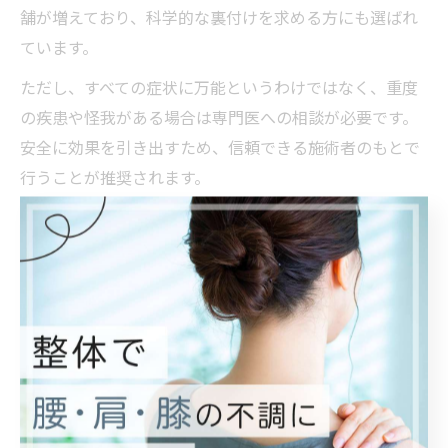
舗が増えており、科学的な裏付けを求める方にも選ばれ
ています。
ただし、すべての症状に万能というわけではなく、重度
の疾患や怪我がある場合は専門医への相談が必要です。
安全に効果を引き出すため、信頼できる施術者のもとで
行うことが推奨されます。
兼子ただしストレッチのセルフケア活用法
兼子ただしストレッチは、専門店での施術だけでなく、
自宅や職場でも実践できるセルフケアが充実しているの
が特徴です。セルフケアを取り入れることで、日常生活
の中でも姿勢維持や疲労回復、肩こり・腰痛の予防に役
立ちます。特にデスクワーク中心の方や運動習慣が少な
い方には、短時間でできるストレッチが好評です。