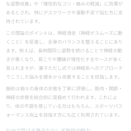
な姿勢改善」や「慢性的なコリ・痛みの軽減」に効果が
兼子ただしの神経系ストレッチで健康維持
あるとされ、特にデスクワークや運動不足で悩む方に支
仙台の兼子ただし店舗で相談できること
持されています。
兼子ただしストレッチの料金相場を解説
この理論のポイントは、神経滑走（神経がスムーズに動
神経系ストレッチ店舗の選び方ガイド
くこと）を促進し、全身のバランスを整えることにあり
兼子ただし式で疲労回復が期待できる理由
ます。例えば、長時間同じ姿勢を続けることで神経の動
仙台で得られる兼子ただし式ストレッチの効果
きが悪くなり、肩こりや腰痛が慢性化するケースが多く
兼子ただしストレッチの具体的な効果例
見られますが、兼子ただし式では神経系へのアプローチ
仙台店舗で実感できる効果のポイント
でこうした悩みを根本から改善することを目指します。
SSSストレッチ評判や利用者の体験談
施術は個々の身体の状態を丁寧に評価し、筋肉・関節・
兼子ただし式が慢性痛改善に選ばれる理由
神経の状態を総合的に見極めて行われます。これによ
ストレッチ施術後の変化と持続性を解説
り、体の不調を感じている方はもちろん、スポーツパフ
肩こり・腰痛対策で注目の兼子ただしストレッ
ォーマンス向上を目指す方にも広く利用されています。
チ