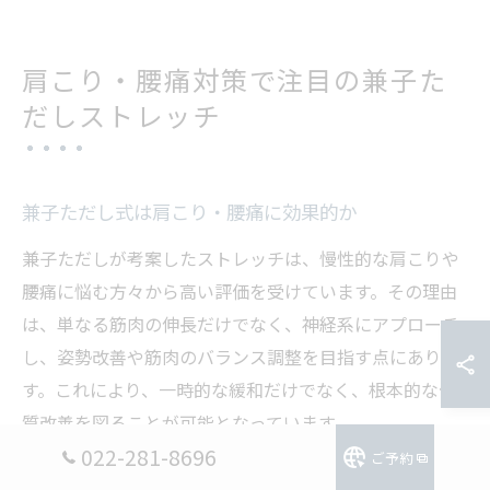
肩こり・腰痛対策で注目の兼子た
だしストレッチ
兼子ただし式は肩こり・腰痛に効果的か
兼子ただしが考案したストレッチは、慢性的な肩こりや
腰痛に悩む方々から高い評価を受けています。その理由
は、単なる筋肉の伸長だけでなく、神経系にアプローチ
し、姿勢改善や筋肉のバランス調整を目指す点にありま
す。これにより、一時的な緩和だけでなく、根本的な体
質改善を図ることが可能となっています。
022-281-8696
ご予約
例えば、デスクワークが多い方や長時間同じ姿勢が続く