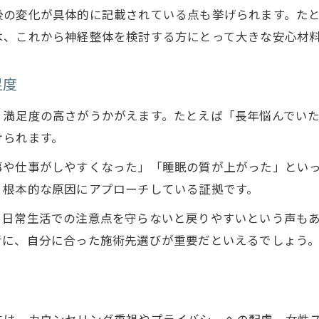
後の変化が具体的に記載されている点も挙げられます。た
自律神経の乱れに神経整体が選ばれる理由
は、これから神経整体を検討する方にとって大きな安心材
神経整体で癒される自律神経ケアの流れ
仙台整体自律神経ケアを口コミで比較
足度
ボキボキ整体と神経整体の違いを解説
、満足度の高さがうかがえます。たとえば「長年悩んでい
ボキボキ整体と神経整体の施術比較
けられます。
神経整体とボキボキ整体の効果の違い
事や仕事がしやすくなった」「睡眠の質が上がった」とい
口コミで話題のボキボキ整体と神経整体
、根本的な原因にアプローチしている証拠です。
お問い合わせはこちら
神経整体が選ばれる理由と安全性について
、日常生活での注意点を守らないと戻りやすいという声も
女性に安心の神経整体とボキボキ整体の違い
考に、自分に合った施術先選びが重要だといえるでしょう
神経整体で姿勢や腰痛が改善する理由
神経整体で腰痛が楽になる仕組みを解説
姿勢改善に強い神経整体の口コミ事例