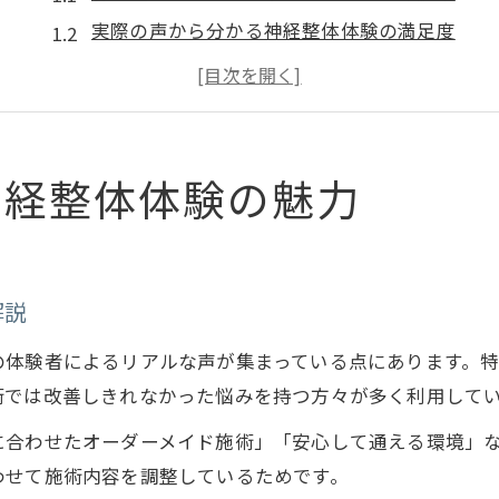
実際の声から分かる神経整体体験の満足度
女性に人気の神経整体体験談を紹介
仙台整体おすすめポイントと神経整体の魅力
ゴッドハンドと呼ばれる神経整体の評判
口コミを通じて見つける女性向け整体
神経整体体験の魅力
女性に支持される神経整体の特徴を解説
仙台整体女性人気の理由と口コミ情報
神経整体で安心できる女性向け施術とは
解説
口コミで選ぶ女性おすすめ神経整体の選び方
の体験者によるリアルな声が集まっている点にあります。
女性が求める神経整体のカウンセリング体験
術では改善しきれなかった悩みを持つ方々が多く利用して
自律神経ケアなら神経整体が効果的
に合わせたオーダーメイド施術」「安心して通える環境」
神経整体が自律神経に働きかける仕組み
わせて施術内容を調整しているためです。
口コミで分かる神経整体の自律神経改善例