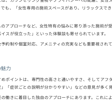
には、カウンセリング重視やプライバシーへの配慮、女性
神経整体が猫背や慢性痛に効果的な理由
ミでも、「女性専用の施術スペースがあり、リラックスで
口コミで評判の神経整体姿勢矯正実績
神経整体で腰痛・姿勢トラブルを根本改善
へのアプローチなど、女性特有の悩みに寄り添った施術が
満足度重視の神経整体選びガイド
バイスが役立った」といった体験談も寄せられています。
神経整体選びで失敗しないポイント解説
全予約制や個室対応、アメニティの充実なども重要視され
口コミを活用した神経整体選びのコツ
女性目線で満足できる神経整体の見極め方
保険適用も確認できる神経整体の選び方
の魅力
仙台整体おすすめ神経整体の満足度を比較
すめポイントは、専門性の高さと通いやすさ、そしてアフ
定」「症状ごとの説明が分かりやすい」などの意見が多く
経の働きに着目した独自のアプローチにあります。これに