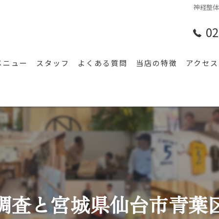
神経整
02
メニュー
スタッフ
よくある質問
当店の特徴
アクセス
腰痛
漫画特
肩こり
膝
スポーツ
頭痛
調査と宮城県仙台市青葉