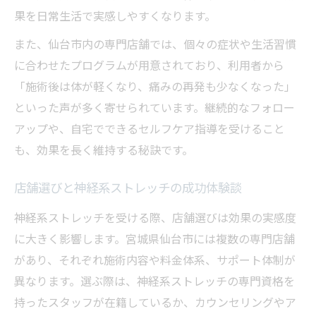
工夫
果を日常生活で実感しやすくなります。
深層筋と神経連携に着目した新しい不調対策術
また、仙台市内の専門店舗では、個々の症状や生活習慣
深層筋と神経系ストレッチで根本改善を目
に合わせたプログラムが用意されており、利用者から
指す
「施術後は体が軽くなり、痛みの再発も少なくなった」
神経連携強化がもたらす慢性痛への効果と
といった声が多く寄せられています。継続的なフォロー
は
アップや、自宅でできるセルフケア指導を受けること
神経系ストレッチによるインナーマッスル
も、効果を長く維持する秘訣です。
の変化
姿勢維持に役立つ神経系ストレッチ実践テ
店舗選びと神経系ストレッチの成功体験談
クニック
神経系ストレッチを受ける際、店舗選びは効果の実感度
不調対策に最適な神経系ストレッチのやり
に大きく影響します。宮城県仙台市には複数の専門店舗
方解説
があり、それぞれ施術内容や料金体系、サポート体制が
神経系ストレッチで叶える日常動作の快適化術
異なります。選ぶ際は、神経系ストレッチの専門資格を
神経系ストレッチで日常動作が楽になる理
持ったスタッフが在籍しているか、カウンセリングやア