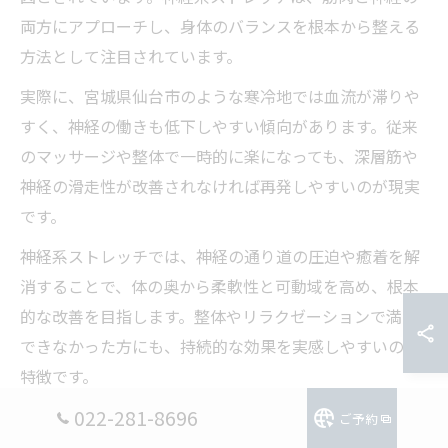
両方にアプローチし、身体のバランスを根本から整える
方法として注目されています。
実際に、宮城県仙台市のような寒冷地では血流が滞りや
すく、神経の働きも低下しやすい傾向があります。従来
のマッサージや整体で一時的に楽になっても、深層筋や
神経の滑走性が改善されなければ再発しやすいのが現実
です。
神経系ストレッチでは、神経の通り道の圧迫や癒着を解
消することで、体の奥から柔軟性と可動域を高め、根本
的な改善を目指します。整体やリラクゼーションで満足
できなかった方にも、持続的な効果を実感しやすいのが
特徴です。
022-281-8696
ご予約
神経連携強化がもたらす慢性痛への効果とは