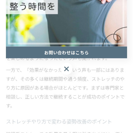
の可動域が広がった」「長年悩んでいた腰痛が和らい
だ」といった体感談が多数寄せられています。
日常生活への変化としては、「階段の昇り降りが楽にな
った」「朝の起き上がりがスムーズになった」など、動
作のしやすさや疲労感の軽減を挙げる方が多いです。ま
た、継続的に通うことで痛みの再発を防ぎ、運動や趣味
お問い合わせはこちら
を楽しめるようになったという声も聞かれます。
一方で、「効果がなかった」という声も一部にはありま
すが、その多くは継続期間や通う頻度、ストレッチのや
り方に原因がある場合がほとんどです。まずは専門家と
相談し、正しい方法で継続することが成功のポイントで
す。
ストレッチやり方で変わる姿勢改善のポイント