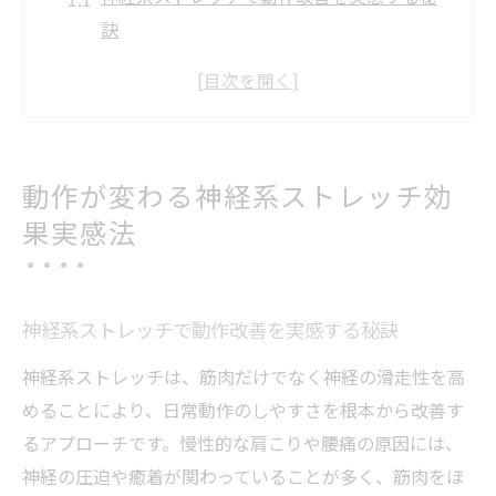
訣
神経系ストレッチの効果を最大限引き出す
方法
店舗選びと神経系ストレッチの成功体験談
神経系ストレッチのやり方と基本ポイント
動作が変わる神経系ストレッチ効
解説
果実感法
仙台で体感できる神経系ストレッチ最新事
情
仙台で姿勢改善を目指す神経系ストレッチの真
神経系ストレッチで動作改善を実感する秘訣
価
神経系ストレッチは、筋肉だけでなく神経の滑走性を高
姿勢改善に神経系ストレッチが効果的な理
めることにより、日常動作のしやすさを根本から改善す
由
るアプローチです。慢性的な肩こりや腰痛の原因には、
仙台の店舗で体験できる神経系ストレッチ
神経の圧迫や癒着が関わっていることが多く、筋肉をほ
実例