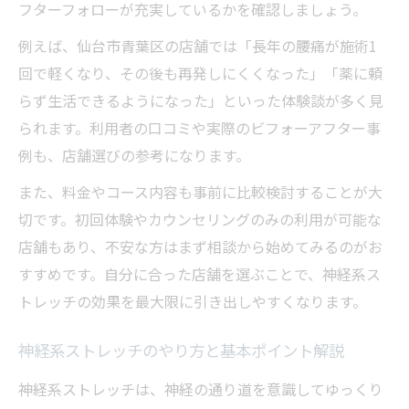
由
フターフォローが充実しているかを確認しましょう。
階段や歩行も快適に変える神経系ストレッ
例えば、仙台市青葉区の店舗では「長年の腰痛が施術1
チ効果
回で軽くなり、その後も再発しにくくなった」「薬に頼
神経系ストレッチ継続で実感する体の変化
らず生活できるようになった」といった体験談が多く見
仙台の店舗利用者が語る日常動作改善の実
られます。利用者の口コミや実際のビフォーアフター事
例
例も、店舗選びの参考になります。
神経系ストレッチで再発防止を目指す生活
また、料金やコース内容も事前に比較検討することが大
習慣
切です。初回体験やカウンセリングのみの利用が可能な
店舗もあり、不安な方はまず相談から始めてみるのがお
すすめです。自分に合った店舗を選ぶことで、神経系ス
トレッチの効果を最大限に引き出しやすくなります。
神経系ストレッチのやり方と基本ポイント解説
神経系ストレッチは、神経の通り道を意識してゆっくり