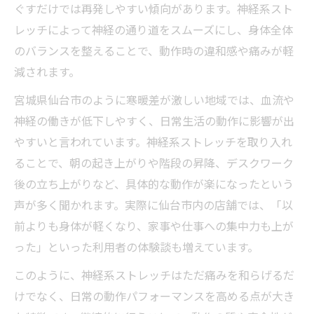
ぐすだけでは再発しやすい傾向があります。神経系スト
神経系ストレッチで猫背や反り腰を根本か
レッチによって神経の通り道をスムーズにし、身体全体
ら見直す
のバランスを整えることで、動作時の違和感や痛みが軽
SSSストレッチの効果で日常が変わる体感
減されます。
談
宮城県仙台市のように寒暖差が激しい地域では、血流や
ストレッチやり方で変わる姿勢改善のポイ
神経の働きが低下しやすく、日常生活の動作に影響が出
ント
やすいと言われています。神経系ストレッチを取り入れ
慢性痛を和らげる最新の神経系ストレッチ体験
ることで、朝の起き上がりや階段の昇降、デスクワーク
談
後の立ち上がりなど、具体的な動作が楽になったという
神経系ストレッチ体験で慢性痛が改善する
声が多く聞かれます。実際に仙台市内の店舗では、「以
流れ
前よりも身体が軽くなり、家事や仕事への集中力も上が
腰痛・肩こりに神経系ストレッチが選ばれ
った」といった利用者の体験談も増えています。
る理由
このように、神経系ストレッチはただ痛みを和らげるだ
実際の店舗利用者が語る神経系ストレッチ
けでなく、日常の動作パフォーマンスを高める点が大き
の変化