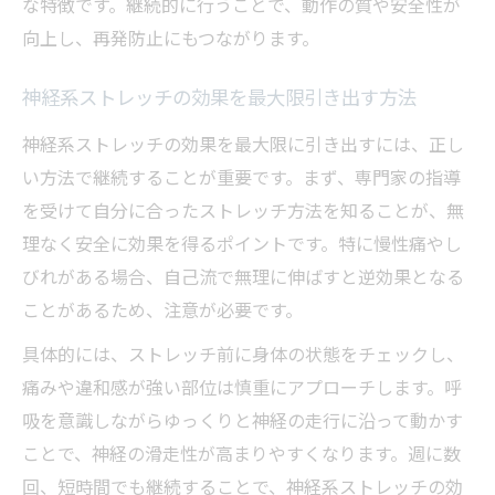
な特徴です。継続的に行うことで、動作の質や安全性が
神経系ストレッチの効果と料金に関する疑
向上し、再発防止にもつながります。
問解消
神経系ストレッチの効果を最大限引き出す方法
効果ないと感じた時の神経系ストレッチ再
検証
神経系ストレッチの効果を最大限に引き出すには、正し
SSS理論に基づく神経系ストレッチの実践ポイ
い方法で継続することが重要です。まず、専門家の指導
ント
を受けて自分に合ったストレッチ方法を知ることが、無
理なく安全に効果を得るポイントです。特に慢性痛やし
SSS理論と神経系ストレッチの基礎知識
びれがある場合、自己流で無理に伸ばすと逆効果となる
神経系ストレッチの実践ポイントと注意点
ことがあるため、注意が必要です。
仙台で受けられるSSSストレッチの特徴と
具体的には、ストレッチ前に身体の状態をチェックし、
は
痛みや違和感が強い部位は慎重にアプローチします。呼
神経系ストレッチ店舗でのオーダーメイド
吸を意識しながらゆっくりと神経の走行に沿って動かす
施術体験
ことで、神経の滑走性が高まりやすくなります。週に数
SSSストレッチの効果を高める日常習慣の
回、短時間でも継続することで、神経系ストレッチの効