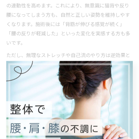
の連動性を高めます。これにより、無意識に猫背や反り
腰になってしまう方も、自然と正しい姿勢を維持しやす
くなります。施術後には「背筋が伸びる感覚が続く」
「腰の反りが軽減した」といった変化を実感する方も多
いです。
ただし、無理なストレッチや自己流のやり方は逆効果と
なる場合もあるため、必ず専門家の指導のもとで行うこ
とが大切です。初心者や高齢者の場合は、無理のない範
囲から始めることをおすすめします。
SSSストレッチの効果で日常が変わる体感談
SSSストレッチは、神経系ストレッチの中でも特に効果
を実感しやすいメソッドとして、仙台市内の専門スタジ
オで採用されています。利用者からは「施術後すぐに肩