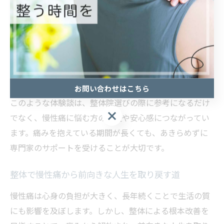
ンスや生活習慣のアドバイスも重視されています。
例えば、慢性的な神経痛や肩こりに悩んでいた方が、整
体師から日常生活での姿勢やストレッチ方法を教わり、
自宅でもセルフケアを続けたことで、施術効果が持続し
やすくなったという声もあります。継続的なサポート体
制が、長年の悩みを乗り越える力になっています。
お問い合わせはこちら
このような体験談は、整体院選びの際に参考になるだけ
でなく、慢性痛に悩む方の希望や安心感につながってい
ます。痛みを抱えている期間が長くても、あきらめずに
専門家のサポートを受けることが大切です。
整体で慢性痛から前向きな人生を取り戻す道
慢性痛は心身の負担が大きく、長年続くことで生活の質
にも影響を及ぼします。しかし、整体による根本改善を