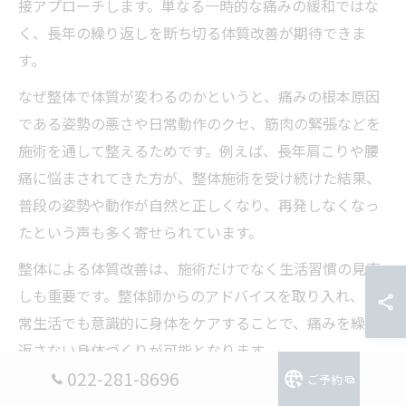
接アプローチします。単なる一時的な痛みの緩和ではな
く、長年の繰り返しを断ち切る体質改善が期待できま
す。
なぜ整体で体質が変わるのかというと、痛みの根本原因
である姿勢の悪さや日常動作のクセ、筋肉の緊張などを
施術を通して整えるためです。例えば、長年肩こりや腰
痛に悩まされてきた方が、整体施術を受け続けた結果、
普段の姿勢や動作が自然と正しくなり、再発しなくなっ
たという声も多く寄せられています。
整体による体質改善は、施術だけでなく生活習慣の見直
しも重要です。整体師からのアドバイスを取り入れ、日
常生活でも意識的に身体をケアすることで、痛みを繰り
返さない身体づくりが可能となります。
022-281-8696
ご予約
整体施術後の慢性痛再発予防ポイントを解説