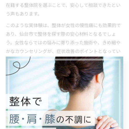
在籍する整体院を選ぶことで、安心して相談できたとい
う声もあります。
このような実体験は、整体が女性の慢性痛にも効果的で
あり、仙台市で整体を探す際の安心材料となるでしょ
う。女性ならではの悩みに寄り添った施術や、きめ細や
かなカウンセリングが、症状改善のポイントとなってい
ます。
整体施術で長年の悩みを乗り越えた実体験集
仙台市で整体施術を受け、長年の慢性痛から解放された
方々の実体験を集めると、共通して「自分の身体の状態
を理解できた」「根本からのケアが大切だと実感した」
という感想が多く聞かれます。整体では、単なるマッサ
ージや一時的な痛みの緩和だけでなく、身体全体のバラ