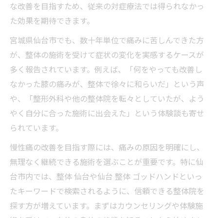
整体施術で長年の悩みを乗り越えた実体験
な改善を目指すため、従来の対症療法では得られなかっ
集
た効果を期待できます。
整体で慢性痛から前向きな人生を取り戻す
宮城県仙台市でも、数十年単位で痛みに苦しんできた方
道
が、整体の施術を受けて症状の変化を実感するケースが
整体施術が長年の慢性痛改善へ導く理由
多く報告されています。例えば、「何をやっても改善し
整体が慢性痛の根本改善につながる仕組み
なかった膝の痛みが、整体で徐々に和らいだ」という声
解説
や、「整形外科や他の整体院を転々としていたが、よう
慢性痛に対する整体のアプローチの特徴と
やく自分に合った施術に出会えた」という体験談も寄せ
は
られています。
整体施術が慢性痛へ及ぼす相乗効果と期待
慢性痛の改善を目指す際には、痛みの原因を明確にし、
慢性痛歴が長い方も整体で実感できる変化
無理なく継続できる施術を選ぶことが重要です。特に仙
点
台市内では、整体 仙台や仙台 整体 ゴッドハンドといっ
たキーワードで検索されるように、信頼できる整体院を
整体の視点から見る慢性痛の本質的な原因
探す方が増えています。まずはカウンセリングや体験施
解明