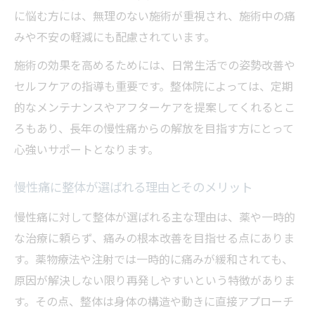
整体施術後の慢性痛再発予防ポイントを解
に悩む方には、無理のない施術が重視され、施術中の痛
説
みや不安の軽減にも配慮されています。
慢性痛を整体で根本改善する生活習慣の工
施術の効果を高めるためには、日常生活での姿勢改善や
夫
セルフケアの指導も重要です。整体院によっては、定期
整体で実践できる再発防止のセルフケア方
的なメンテナンスやアフターケアを提案してくれるとこ
法
ろもあり、長年の慢性痛からの解放を目指す方にとって
慢性痛卒業を整体で叶えるための継続のコ
心強いサポートとなります。
ツ
整体院通いで得た慢性痛克服のヒントを伝授
慢性痛に整体が選ばれる理由とそのメリット
整体で慢性痛克服を実現した経験者の工夫
慢性痛に対して整体が選ばれる主な理由は、薬や一時的
紹介
な治療に頼らず、痛みの根本改善を目指せる点にありま
慢性痛改善へ導いた整体通院のポイントと
す。薬物療法や注射では一時的に痛みが緩和されても、
は
原因が解決しない限り再発しやすいという特徴がありま
す。その点、整体は身体の構造や動きに直接アプローチ
整体施術で慢性痛と向き合う心構えと実践