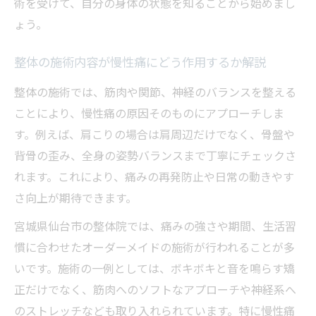
術を受けて、自分の身体の状態を知ることから始めまし
仙台で慢性痛に悩む女性に整体ができること
ょう。
整体は女性の慢性痛にどんな変化をもたら
すか
整体の施術内容が慢性痛にどう作用するか解説
仙台の整体で女性が感じる安心と効果の理
整体の施術では、筋肉や関節、神経のバランスを整える
由
ことにより、慢性痛の原因そのものにアプローチしま
女性専用整体院で慢性痛悩みが改善する方
す。例えば、肩こりの場合は肩周辺だけでなく、骨盤や
法
背骨の歪み、全身の姿勢バランスまで丁寧にチェックさ
整体通院が女性の慢性痛に与える実際の影
れます。これにより、痛みの再発防止や日常の動きやす
響
さ向上が期待できます。
整体が女性の慢性痛に寄り添う施術とは何
宮城県仙台市の整体院では、痛みの強さや期間、生活習
か
慣に合わせたオーダーメイドの施術が行われることが多
再発しない身体作りを整体で目指す新たな一歩
いです。施術の一例としては、ボキボキと音を鳴らす矯
整体で慢性痛を繰り返さない体質へ変わる
正だけでなく、筋肉へのソフトなアプローチや神経系へ
方法
のストレッチなども取り入れられています。特に慢性痛