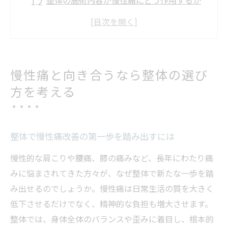
整体の施術内容が慢性痛にどう作用するか
解説
慢性痛に整体が選ばれる理由とそのメリッ
ト
整体院選びで見極めたい慢性痛対応のポイ
慢性痛と向き合うなら整体の選び
ント
方を考える
整体と慢性痛の相性を体験談から読み解く
方法
数十年悩む痛みから解放された実体験も紹介
整体で慢性痛改善の第一歩を踏み出すには
整体で慢性痛が改善した実際のエピソード
慢性的な肩こりや腰痛、膝の痛みなど、長年にわたり痛
数十年の慢性痛が整体通院で変わった体験
みに悩まされてきた方々が、なぜ整体で新たな一歩を踏
談
み出せるのでしょうか。慢性痛は日常生活の質を大きく
慢性痛克服を整体で実感した女性の声を紹
低下させるだけでなく、精神的な負担も増大させます。
介
整体では、身体全体のバランスや歪みに着目し、根本的