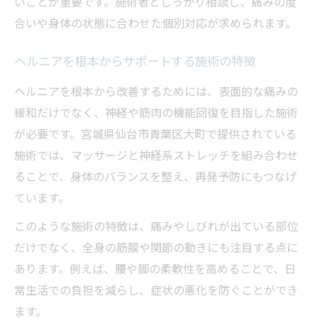
いことが重要です。施術者としっかり相談し、痛みの度
マッサージを活用したヘルニア対策の実践
合いや身体の状態に合わせた個別対応が求められます。
例
ヘルニア対策で重要な痛み緩和のポイント
ヘルニアを根本からサポートする施術の特徴
長期的なケアに最適なマッサージ選び方
ヘルニアを根本から改善するためには、表面的な痛みの
マッサージで実感するヘルニア痛み改善効
緩和だけでなく、神経や筋肉の機能回復を目指した施術
果
が必要です。宮城県仙台市青葉区大町で提供されている
動きやすい体を目指す神経系アプローチ
施術では、マッサージと神経系ストレッチを組み合わせ
ヘルニア改善へ導く神経系アプローチの重
ることで、身体のバランスを整え、再発予防にもつなげ
要性
ています。
体の動きを良くするヘルニア神経系ストレ
このような施術の特徴は、痛みやしびれが出ている部位
ッチ法
だけでなく、全身の筋膜や関節の動きにも注目する点に
ヘルニア克服へつなぐ自律神経の整え方
あります。例えば、腰や脚の柔軟性を高めることで、日
動きやすい体作りに役立つストレッチ実践
常生活での負担を減らし、症状の悪化を防ぐことができ
術
ます。