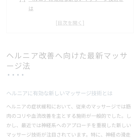
は
ヘルニア改善へ繋がる専門的なマッサージ
手法
ヘルニアを根本からサポートする施術の特
徴
ヘルニア改善へ向けた最新マッサ
実例に学ぶヘルニアマッサージの効果的な
ージ法
受け方
ヘルニア対策に役立つ体へのやさしいアプ
ローチ
ヘルニアに有効な新しいマッサージ技術とは
神経系ストレッチが導く腰痛緩和の秘密
ヘルニアの症状緩和において、従来のマッサージでは筋
ヘルニアに悩む方へ神経系ストレッチの効
肉のコリや血流改善を主とする施術が一般的でした。し
果解説
かし、最近では神経系へのアプローチを重視した新しい
腰痛緩和に役立つヘルニア対応ストレッチ
マッサージ技術が注目されています。特に、神経の滑走
の特徴