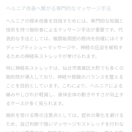
薬に頼らずヘルニアと向き合う現代的な方
法
ヘルニア改善へ繋がる専門的なマッサージ手法
ヘルニア対策で注目の自然なセルフケアと
ヘルニアの根本改善を目指すためには、専門的な知識と
は
技術を持つ施術者によるマッサージ手法が重要です。代
宮城県仙台市で注目のヘルニア施術体験
表的な手法としては、椎間板周囲の筋肉を的確にほぐす
ディープティシューマッサージや、神経の圧迫を緩和す
ヘルニア施術体験談で分かる改善のリアル
るための神経系ストレッチが挙げられます。
施術前後で変わるヘルニア症状の実感ポイ
ント
特に神経系ストレッチは、仙台市青葉区大町でも多くの
施術院が導入しており、神経や筋膜のバランスを整える
口コミで選ぶヘルニア向け施術の安心感
ことを目的としています。これにより、ヘルニアによる
ヘルニア専門施術の流れと納得のポイント
痛みやしびれが軽減し、身体全体の動きやすさが向上す
ヘルニアと向き合う施術体験から得られる
るケースが多く見られます。
安心感
施術を受ける際の注意点としては、症状の悪化を避ける
慢性的な痛み対策にマッサージ活用を
ため、自己判断で強いマッサージやストレッチを行わな
ヘルニアによる慢性的な痛みのケア方法