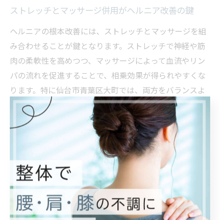
ストレッチとマッサージ併用がヘルニア改善の鍵
ヘルニアの根本改善には、ストレッチとマッサージを組
み合わせることが鍵となります。ストレッチで神経や筋
肉の柔軟性を高めつつ、マッサージによって血流やリン
パの流れを促進することで、相乗効果が得られやすくな
ります。特に仙台市青葉区大町では、両方をバランスよ
く取り入れた施術が実践されています。
この併用法のメリットは、筋肉の緊張を和らげることで
ストレッチの効果が高まり、逆にストレッチを行った後
にマッサージを受けることでリラックス効果や回復力が
向上する点です。実際、医療機関や専門サロンでも導入
例が増えており、症状の早期改善や再発予防に役立って
います。
ただし、自己流で無理に行うと逆効果となる場合もある