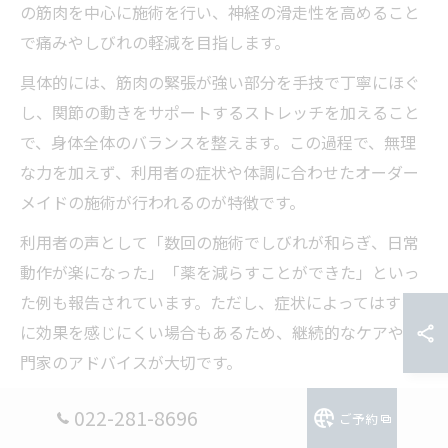
の筋肉を中心に施術を行い、神経の滑走性を高めること
で痛みやしびれの軽減を目指します。
具体的には、筋肉の緊張が強い部分を手技で丁寧にほぐ
し、関節の動きをサポートするストレッチを加えること
で、身体全体のバランスを整えます。この過程で、無理
な力を加えず、利用者の症状や体調に合わせたオーダー
メイドの施術が行われるのが特徴です。
利用者の声として「数回の施術でしびれが和らぎ、日常
動作が楽になった」「薬を減らすことができた」といっ
た例も報告されています。ただし、症状によってはすぐ
に効果を感じにくい場合もあるため、継続的なケアや専
門家のアドバイスが大切です。
022-281-8696
ご予約
ヘルニア対策で重要な痛み緩和のポイント