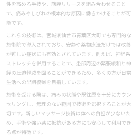
性を高める手技や、筋膜リリースを組み合わせること
ヘルニア症状を和らげる神経アプローチの
で、痛みやしびれの根本的な原因に働きかけることが可
実践法
能です。
ストレッチとマッサージ併用がヘルニア改
これらの技術は、宮城県仙台市青葉区大町でも専門的な
善の鍵
施術院で導入されており、安静や薬物療法だけでは改善
ヘルニア緩和に効く神経系ストレッチの進
が難しい症状にも有効とされています。例えば、神経系
め方
ストレッチを併用することで、患部周辺の緊張緩和と神
薬に頼らないヘルニア対策の新常識
経の圧迫軽減を図ることができるため、多くの方が日常
ヘルニア改善を目指す薬以外の選択肢を知
生活への早期復帰を目指しています。
る
施術を受ける際は、痛みの状態や既往歴を十分にカウン
マッサージとストレッチで叶うヘルニア根
セリングし、無理のない範囲で技術を選択することが大
本改善
切です。新しいマッサージ技術は体への負担が少ないた
ヘルニアの再発予防に役立つ生活改善ポイ
め、手術や強い薬に抵抗がある方にも安心して利用でき
ント
る点が特徴です。