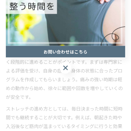
ため、専門家のもとで正しい手順を学ぶことが大切で
す。利用者からは「併用することで歩行や立ち座りが楽
になった」といった実感の声が寄せられています。
ヘルニア緩和に効く神経系ストレッチの進め方
お問い合わせはこちら
ヘルニア緩和を目指す際は、神経系ストレッチを無理な
く段階的に進めることがポイントです。まずは専門家に
よる評価を受け、自身の症状や身体の状態に合ったプロ
グラムを作成してもらいましょう。痛みの強い時期は軽
めの動作から始め、徐々に範囲や回数を増やしていくの
が安全です。
ストレッチの進め方としては、毎日決まった時間に短時
間でも継続することが大切です。例えば、朝起きた時や
入浴後など筋肉が温まっているタイミングに行うと効果