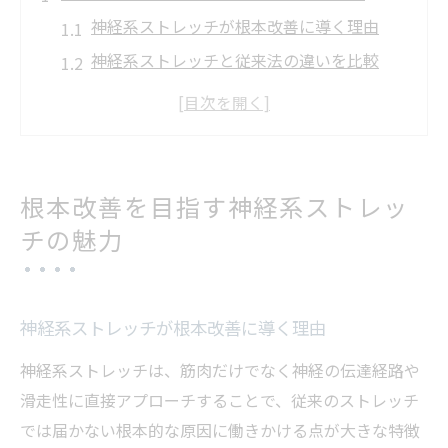
神経系ストレッチが根本改善に導く理由
神経系ストレッチと従来法の違いを比較
宮城県仙台市で注目の神経系ストレッチ体
験
神経系ストレッチ店舗選びで重視すべき点
神経系ストレッチによる慢性痛改善の仕組
根本改善を目指す神経系ストレッ
み
チの魅力
姿勢変化を感じる神経系ストレッチ体験法
神経系ストレッチで姿勢が変わる体験の流
れ
神経系ストレッチが根本改善に導く理由
仙台の神経系ストレッチ店舗での体験法と
神経系ストレッチは、筋肉だけでなく神経の伝達経路や
は
滑走性に直接アプローチすることで、従来のストレッチ
神経系ストレッチのやり方と継続のコツ
では届かない根本的な原因に働きかける点が大きな特徴