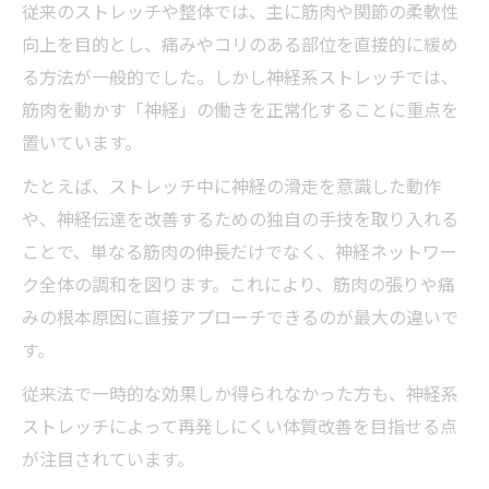
神経系ストレッチがもたらす可動域向上の秘訣
従来のストレッチや整体では、主に筋肉や関節の柔軟性
向上を目的とし、痛みやコリのある部位を直接的に緩め
神経系ストレッチで可動域が広がる仕組み
る方法が一般的でした。しかし神経系ストレッチでは、
仙台の神経系ストレッチで実感できる変化
筋肉を動かす「神経」の働きを正常化することに重点を
神経系ストレッチのやり方と可動域改善法
置いています。
神経系ストレッチ 店舗選びが与える影響
たとえば、ストレッチ中に神経の滑走を意識した動作
神経系ストレッチ前後の可動域変化に注目
や、神経伝達を改善するための独自の手技を取り入れる
慢性痛に悩むなら神経系ストレッチのメリット
ことで、単なる筋肉の伸長だけでなく、神経ネットワー
を検証
ク全体の調和を図ります。これにより、筋肉の張りや痛
神経系ストレッチが慢性痛に有効な理由
みの根本原因に直接アプローチできるのが最大の違いで
神経系ストレッチの効果と口コミを検証
す。
SSSストレッチとの違いと選び方のポイン
従来法で一時的な効果しか得られなかった方も、神経系
ト
ストレッチによって再発しにくい体質改善を目指せる点
神経系ストレッチ 効果がない場合の対策法
が注目されています。
店舗で聞ける神経系ストレッチの改善体験