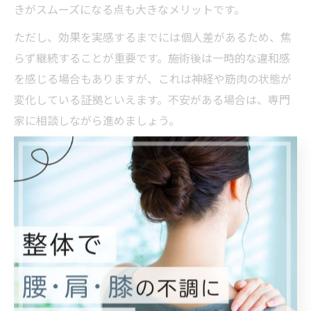
きがスムーズになる点も大きなメリットです。
ただし、効果を実感するまでには個人差があるため、焦
らず継続することが重要です。施術後は一時的な違和感
を感じる場合もありますが、これは神経や筋肉の状態が
変化している証拠といえます。不安がある場合は、専門
家に相談しながら進めましょう。
体験談からみる神経系ストレッチの実感効果
仙台市内で神経系ストレッチを体験した方々からは、
「長年悩んでいた肩こりや腰痛が数回の施術で軽くなっ
た」「姿勢が良くなり、仕事中の疲労感が減った」とい
った声が寄せられています。特に、従来のストレッチや
整体では変化を感じにくかった方から高い評価を得てい
ます。