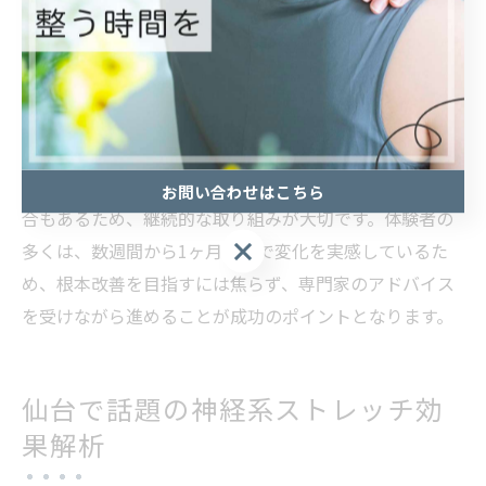
また、「初回のカウンセリングで自分の姿勢のクセに気
付き、正しい動作を意識できるようになった」「自宅で
続けられるストレッチを教えてもらい、無理なく改善で
きた」という体験談も多いです。年齢や性別を問わず、
幅広い層から効果を実感する声が集まっています。
一方で、即効性を期待しすぎると物足りなさを感じる場
お問い合わせはこちら
合もあるため、継続的な取り組みが大切です。体験者の
多くは、数週間から1ヶ月程度で変化を実感しているた
め、根本改善を目指すには焦らず、専門家のアドバイス
を受けながら進めることが成功のポイントとなります。
仙台で話題の神経系ストレッチ効
果解析