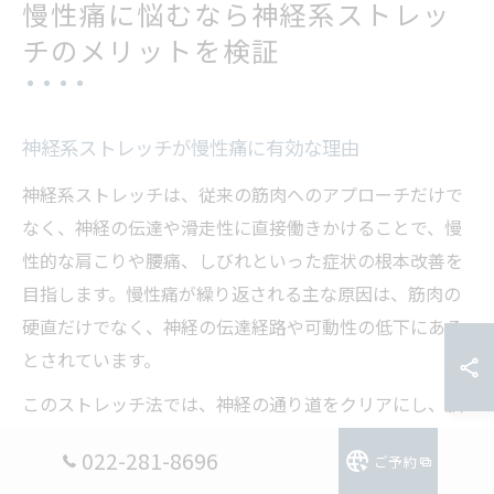
慢性痛に悩むなら神経系ストレッ
チのメリットを検証
神経系ストレッチが慢性痛に有効な理由
神経系ストレッチは、従来の筋肉へのアプローチだけで
なく、神経の伝達や滑走性に直接働きかけることで、慢
性的な肩こりや腰痛、しびれといった症状の根本改善を
目指します。慢性痛が繰り返される主な原因は、筋肉の
硬直だけでなく、神経の伝達経路や可動性の低下にある
とされています。
このストレッチ法では、神経の通り道をクリアにし、脳
からの指令がスムーズに伝わるように促すため、一般的
022-281-8696
ご予約
なストレッチよりも長期的な効果が期待できるのが特徴