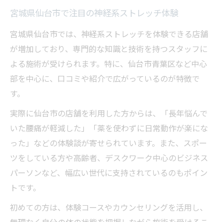
談
宮城県仙台市で注目の神経系ストレッチ体験
新しい自分に出会う神経系ストレッチの実践ポ
宮城県仙台市では、神経系ストレッチを体験できる店舗
イント
が増加しており、専門的な知識と技術を持つスタッフに
神経系ストレッチで見た目と姿勢が変わる
よる施術が受けられます。特に、仙台市青葉区など中心
ポイント
部を中心に、口コミや紹介で広がっているのが特徴で
神経系ストレッチ 仙台での実践と継続のコ
す。
ツ
実際に仙台市の店舗を利用した方からは、「長年悩んで
神経系ストレッチ 店舗選びの注意点と体験
いた腰痛が軽減した」「薬を使わずに日常動作が楽にな
法
った」などの体験談が寄せられています。また、スポー
神経系ストレッチの料金と通いやすさの比
ツをしている方や高齢者、デスクワーク中心のビジネス
較
パーソンなど、幅広い世代に支持されているのもポイン
トです。
神経系ストレッチを生活に取り入れる方法
初めての方は、体験コースやカウンセリングを活用し、