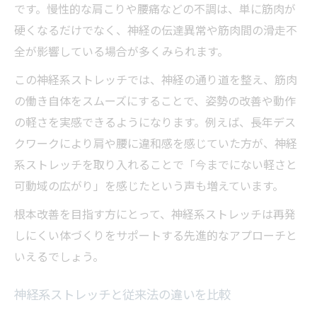
神経系ストレッチで得られる姿勢変化のポ
です。慢性的な肩こりや腰痛などの不調は、単に筋肉が
イント
硬くなるだけでなく、神経の伝達異常や筋肉間の滑走不
体験談からみる神経系ストレッチの実感効
全が影響している場合が多くみられます。
果
この神経系ストレッチでは、神経の通り道を整え、筋肉
仙台で話題の神経系ストレッチ効果解析
の働き自体をスムーズにすることで、姿勢の改善や動作
神経系ストレッチ 仙台で効果が話題の理由
の軽さを実感できるようになります。例えば、長年デス
神経系ストレッチ効果を実感した利用者の
クワークにより肩や腰に違和感を感じていた方が、神経
声
系ストレッチを取り入れることで「今までにない軽さと
可動域の広がり」を感じたという声も増えています。
SSSストレッチ仙台で見られる主な効果と
は
根本改善を目指す方にとって、神経系ストレッチは再発
神経系ストレッチ 効果がないと感じるケー
しにくい体づくりをサポートする先進的なアプローチと
ス
いえるでしょう。
スタジオ写真から読み解く神経系ストレッ
神経系ストレッチと従来法の違いを比較
チの魅力