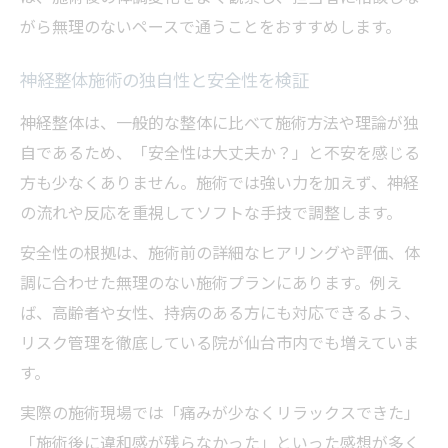
がら無理のないペースで通うことをおすすめします。
神経整体施術の独自性と安全性を検証
神経整体は、一般的な整体に比べて施術方法や理論が独
自であるため、「安全性は大丈夫か？」と不安を感じる
方も少なくありません。施術では強い力を加えず、神経
の流れや反応を重視してソフトな手技で調整します。
安全性の根拠は、施術前の詳細なヒアリングや評価、体
調に合わせた無理のない施術プランにあります。例え
ば、高齢者や女性、持病のある方にも対応できるよう、
リスク管理を徹底している院が仙台市内でも増えていま
す。
実際の施術現場では「痛みが少なくリラックスできた」
「施術後に違和感が残らなかった」といった感想が多く