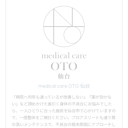
medical care OTO 仙台
『病院へ何年も通っているが改善しない』『薬が効かな
い』など諦めかけた長引く身体の不具合にお悩みでした
ら、一人ひとりに合った施術を仙台市で心がけていますの
で、一度整体をご検討ください。プロアスリートも通う質
の高いメンテナンスで、不具合の根本原因にアプローチし