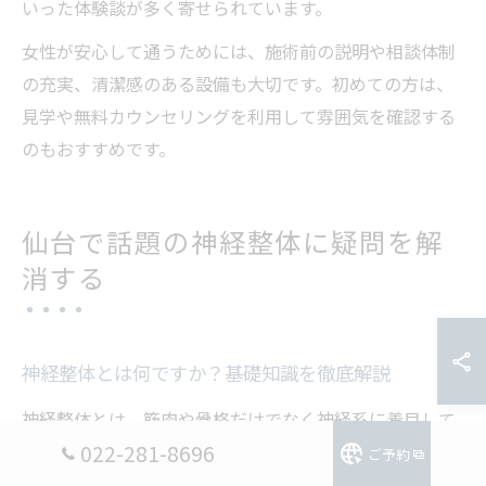
いった体験談が多く寄せられています。
女性が安心して通うためには、施術前の説明や相談体制
の充実、清潔感のある設備も大切です。初めての方は、
見学や無料カウンセリングを利用して雰囲気を確認する
のもおすすめです。
仙台で話題の神経整体に疑問を解
消する
神経整体とは何ですか？基礎知識を徹底解説
神経整体とは、筋肉や骨格だけでなく神経系に着目して
022-281-8696
全身のバランスを整える新しい整体アプローチです。従
ご予約
来の整体では筋肉や関節への刺激が中心でしたが、神経