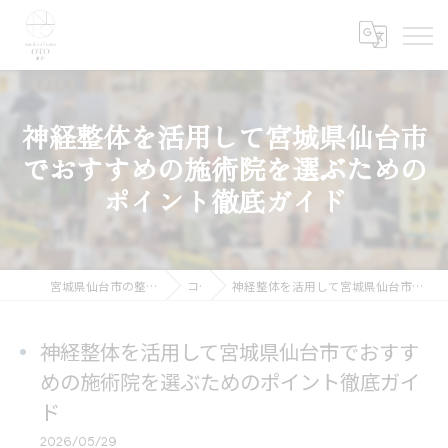
神経整体を活用して宮城県仙台市
でおすすめの施術院を選ぶための
ポイント徹底ガイド
宮城県仙台市の整体ならmedical care OTO 仙台
コラム
神経整体を活用して宮城県仙台市でおすすめの施術院を選ぶためのポイント徹底ガイド
神経整体を活用して宮城県仙台市でおすす
めの施術院を選ぶためのポイント徹底ガイ
ド
2026/05/29