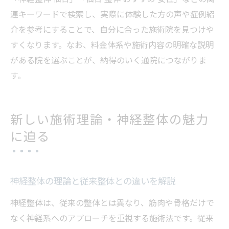
連キーワードで検索し、実際に体験した方の声や症例紹
介を参考にすることで、自分に合った施術院を見つけや
すくなります。なお、料金体系や施術内容の明確な説明
がある院を選ぶことが、納得のいく通院につながりま
す。
新しい施術理論・神経整体の魅力
に迫る
神経整体の理論と従来整体との違いを解説
神経整体は、従来の整体とは異なり、筋肉や骨格だけで
なく神経系へのアプローチを重視する施術法です。従来