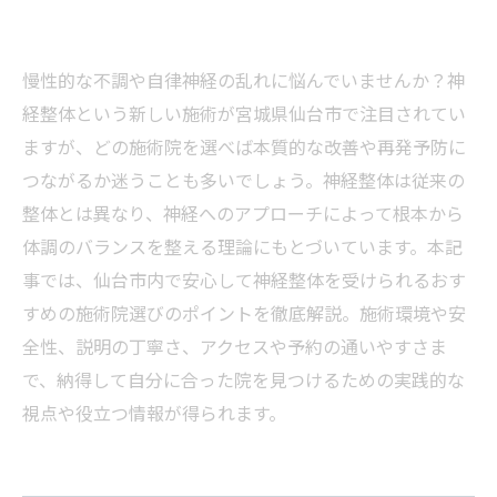
慢性的な不調や自律神経の乱れに悩んでいませんか？神
経整体という新しい施術が宮城県仙台市で注目されてい
ますが、どの施術院を選べば本質的な改善や再発予防に
つながるか迷うことも多いでしょう。神経整体は従来の
整体とは異なり、神経へのアプローチによって根本から
体調のバランスを整える理論にもとづいています。本記
事では、仙台市内で安心して神経整体を受けられるおす
すめの施術院選びのポイントを徹底解説。施術環境や安
全性、説明の丁寧さ、アクセスや予約の通いやすさま
で、納得して自分に合った院を見つけるための実践的な
視点や役立つ情報が得られます。