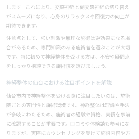
神経整体院の比較で重視すべきポイント
します。これにより、交感神経と副交感神経の切り替え
体験談から学ぶ神経整体院選びの注意点
がスムーズになり、心身のリラックスや回復力の向上が
期待できます。
注意点として、強い刺激や無理な施術は逆効果になる場
合があるため、専門知識のある施術者を選ぶことが大切
です。特に初めて神経整体を受ける方は、不安や疑問点
をしっかり相談できる施術院を選びましょう。
神経整体の仙台における注目ポイントを解説
仙台市内で神経整体を受ける際に注目したいのは、施術
院ごとの専門性と施術環境です。神経整体は理論や手法
が多岐にわたるため、施術者の経験や資格、実績を事前
に確認することが重要です。口コミや体験談も参考にな
りますが、実際にカウンセリングを受けて施術内容や方