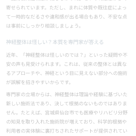
寄せられています。ただし、まれに体質や既往症によっ
て一時的なだるさや違和感が出る場合もあり、不安な点
は事前にしっかり相談しましょう。
神経整体は怪しい？本質を専門家が答える
近年、「神経整体は怪しいのでは？」といった疑問や不
安の声も見受けられます。これは、従来の整体とは異な
るアプローチや、神経という目に見えない部分への施術
が誤解を招きやすいからです。
専門家の立場からは、神経整体は理論や経験に基づいた
新しい施術法であり、決して根拠のないものではありま
せん。たとえば、宮城県仙台市でも医療やリハビリ分野
の知見を取り入れた施術院が増えており、科学的根拠や
利用者の実体験に裏打ちされたサポートが提供されてい