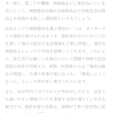
自律神経症状に強い神経整体の選び方
す。特に、肩こりや腰痛、神経痛などに長年悩んでいる
方にとって、神経整体は痛みの再発防止や日常生活の質
新しい施術理論・神経整体の魅力に迫る
向上を目指せる新しい選択肢といえるでしょう。
神経整体の理論と従来整体との違いを解説
仙台で人気の神経整体T-Groupの実力とは
仙台エリアで神経整体を選ぶ理由の一つは、オーダーメ
イド施術が受けられる点です。施術者がカウンセリング
神経整体が注目される理由と効果の真実
を通して個々の症状や生活環境を丁寧に評価し、適切な
神経整体施術の独自性と安全性を検証
神経系ストレッチや手技を提案してくれます。これによ
神経整体は怪しい？本質を専門家が答える
り、自己流では難しい全身のバランス調整や神経の圧迫
安心して通える神経整体選びのコツを伝授
原因の特定が可能です。実際、利用者からは「慢性の痛
予約やアクセスが良い神経整体院の探し方
みが軽減し、仕事や家事が楽になった」「再発しにくく
神経整体を安心して受けられる環境の条件
なった」といった声が多く寄せられています。
丁寧な説明が受けられる神経整体院の特徴
また、仙台市内ではアクセスや予約のしやすさ、女性で
神経整体の料金や施術内容を比較するコツ
も通いやすい環境づくりを重視する院が増えている点も
女性におすすめの神経整体院はどこを重視
魅力です。施術を受ける際は、説明が丁寧で安全性に配