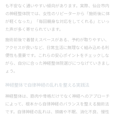
も不安なく通いやすい傾向があります。実際、仙台市内
の神経整体院では、女性のリピーターから「施術後に体
が軽くなった」「毎回親身な対応をしてくれる」といっ
た声が多く寄せられています。
施術前後で着替えスペースがある、予約が取りやすい、
アクセスが良いなど、日常生活に無理なく組み込める利
便性も重要です。これらの安心ポイントをチェックしな
がら、自分に合った神経整体院選びにつなげていきまし
ょう。
神経整体で自律神経の乱れを整える実践法
神経整体は、筋肉や骨格だけでなく神経へのアプローチ
によって、根本から自律神経のバランスを整える施術法
です。自律神経の乱れは、頭痛や不眠、消化不良、慢性