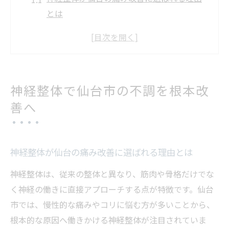
とは
自律神経ケアに神経整体が効果的な仕組み
神経整体の仙台における注目ポイントを解
説
宮城エリアで神経整体を受けるメリット
神経整体で仙台市の不調を根本改
慢性不調を神経整体で根本から見直す方法
善へ
自律神経ケアを考える女性に神経整体を提案
女性に優しい神経整体の安心ポイントまと
め
神経整体が仙台の痛み改善に選ばれる理由とは
神経整体で自律神経の乱れを整える実践法
神経整体は、従来の整体と異なり、筋肉や骨格だけでな
初めてでも安心神経整体のカウンセリング
く神経の働きに直接アプローチする点が特徴です。仙台
体験
市では、慢性的な痛みやコリに悩む方が多いことから、
女性が神経整体で感じる心身への変化
根本的な原因へ働きかける神経整体が注目されていま