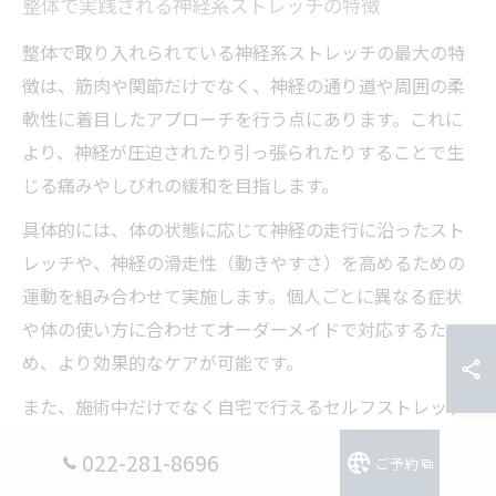
整体で実践される神経系ストレッチの特徴
整体で取り入れられている神経系ストレッチの最大の特
徴は、筋肉や関節だけでなく、神経の通り道や周囲の柔
軟性に着目したアプローチを行う点にあります。これに
より、神経が圧迫されたり引っ張られたりすることで生
じる痛みやしびれの緩和を目指します。
具体的には、体の状態に応じて神経の走行に沿ったスト
レッチや、神経の滑走性（動きやすさ）を高めるための
運動を組み合わせて実施します。個人ごとに異なる症状
や体の使い方に合わせてオーダーメイドで対応するた
め、より効果的なケアが可能です。
また、施術中だけでなく自宅で行えるセルフストレッチ
の指導も重要なポイントです。これにより、日常生活で
022-281-8696
ご予約
も症状の再発予防や改善維持を図ることができます。