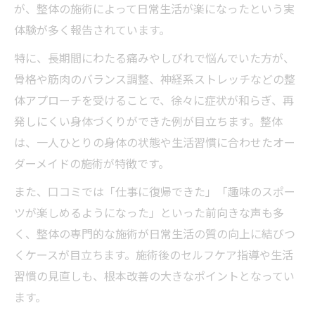
が、整体の施術によって日常生活が楽になったという実
整体と整形外科で異なるアプローチの比較
体験が多く報告されています。
整体で解決できる慢性痛の特徴とは
特に、長期間にわたる痛みやしびれで悩んでいた方が、
整形外科リハビリで効果が薄い時の次の選
骨格や筋肉のバランス調整、神経系ストレッチなどの整
択肢
体アプローチを受けることで、徐々に症状が和らぎ、再
整体が持つ根本改善のメカニズムを解説
発しにくい身体づくりができた例が目立ちます。整体
大町エリアで整体が選ばれる理由を徹底解説
は、一人ひとりの身体の状態や生活習慣に合わせたオー
整体が大町エリアで選ばれる理由を解明
ダーメイドの施術が特徴です。
整体と他施術院の違いを地域特性から考察
また、口コミでは「仕事に復帰できた」「趣味のスポー
整体の専門性が大町の支持を集めるワケ
ツが楽しめるようになった」といった前向きな声も多
整体が通いやすい立地や営業時間の魅力
く、整体の専門的な施術が日常生活の質の向上に結びつ
整体を選ぶ利用者の口コミと傾向の分析
くケースが目立ちます。施術後のセルフケア指導や生活
神経系ストレッチを活用した整体の新しいアプ
習慣の見直しも、根本改善の大きなポイントとなってい
ローチ
ます。