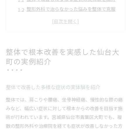
整形外科で治らなかった悩みを整体で克服
口コミから見る整体の根本改善事例の特徴
複数の施術院を経た整体の効果的な選び方
慢性的な痛みが整体で改善した体験談
効果を感じない時こそ整体の違いに注目
整体で根本改善を実感した仙台大
整体で感じる効果の違いを徹底解説
町の実例紹介
整形外科との併用でも整体の選び方が重要
整体の施術内容と効果の現れ方の特徴
整体で効果を実感できない原因と対策
整体で改善した多様な症状の実体験を紹介
他院と比較した整体の根本改善力を解説
整体では、肩こりや腰痛、坐骨神経痛、慢性的な膝の痛
みなど、幅広い症状に対して根本からの改善を目指す施
整形外科に通っても治らない悩み解消のヒント
術が行われています。宮城県仙台市青葉区大町でも、複
整形外科で改善しなかった症状に整体が有
数の整形外科や治療院を経ても症状が改善しなかった方
効な理由