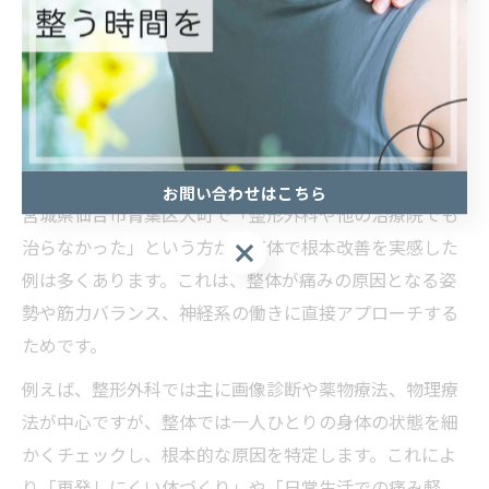
効果を高めるための対策
施術者と症状・経過をしっかり共有する
指導されたストレッチや体操を自宅でも継続する
生活習慣や姿勢の見直しを行う
他院と比較した整体の根本改善力を解説
お問い合わせはこちら
宮城県仙台市青葉区大町で「整形外科や他の治療院でも
治らなかった」という方が、整体で根本改善を実感した
例は多くあります。これは、整体が痛みの原因となる姿
勢や筋力バランス、神経系の働きに直接アプローチする
ためです。
例えば、整形外科では主に画像診断や薬物療法、物理療
法が中心ですが、整体では一人ひとりの身体の状態を細
かくチェックし、根本的な原因を特定します。これによ
り「再発しにくい体づくり」や「日常生活での痛み軽