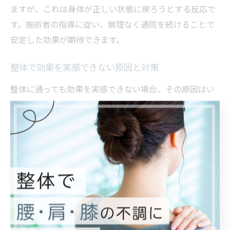
ますが、これは身体が正しい状態に戻ろうとする反応で
す。施術者の指導に従い、無理なく通院を続けることで
安定した効果が期待できます。
整体で効果を実感できない原因と対策
整体に通っても効果を実感できない場合、その原因はい
くつか考えられます。代表的なのは、施術方法が自身の
症状に合っていないケースや、日常生活の癖・ストレス
が改善を妨げているケースです。
また、通院頻度が不十分だったり、セルフケアを怠って
しまうことで、せっかくの施術効果が持続しないことも
あります。特に慢性症状の場合は、1回の施術だけで劇的
な変化を期待するのは難しいため、根気よく通うことが
重要です。