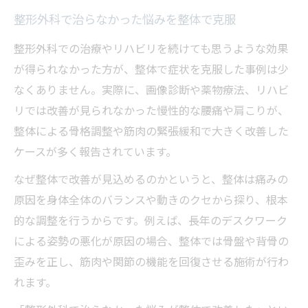
神経系ストレッチと整体の組み合わせの効
整形外科で治らなかった悩みを整体で克服
果
整形外科での治療やリハビリを続けても思うような効果
整体で実践される神経系ストレッチの特徴
が得られなかった方が、整体で症状を克服した事例は少
整体が提案する神経系アプローチのメリッ
なくありません。実際に、画像診断や薬物療法、リハビ
ト
リでは改善が見られなかった慢性的な腰痛や肩こりが、
整体施術におけるストレッチ活用の実例
整体による骨格調整や筋肉の緊張緩和で大きく改善した
神経系ストレッチで整体効果が高まる理由
ケースが多く報告されています。
実例から学ぶ失敗しない整体選びのポイント
なぜ整体で改善が見込めるのかというと、整体は痛みの
整体選びで失敗しないための実践ポイント
原因を身体全体のバランスや動きのクセから探り、根本
整体の実例をもとに見る選び方の基準
的な調整を行うからです。例えば、長年のデスクワーク
整体を比較して納得できる院を見つけるコ
による姿勢の悪化が原因の場合、整体では骨盤や背骨の
ツ
歪みを正し、筋肉や関節の機能を回復させる施術が行わ
整体選びで重要な資格や対応症状の確認
れます。
整体の口コミを活用した判断方法を解説