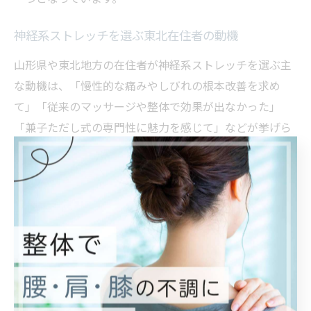
神経系ストレッチを選ぶ東北在住者の動機
山形県や東北地方の在住者が神経系ストレッチを選ぶ主
な動機は、「慢性的な痛みやしびれの根本改善を求め
て」「従来のマッサージや整体で効果が出なかった」
「兼子ただし式の専門性に魅力を感じて」などが挙げら
れます。
特に、長距離を移動してでも仙台市の治療院を選ぶ理由
としては、専門性の高さと効果実感の口コミ、そして施
術者の丁寧なカウンセリングやフォロー体制が評価され
ています。また、料金や通院頻度についても事前に丁寧
な説明があるため、遠方からでも安心して利用しやすい
環境が整っています。
実際の利用者の声として、「山形から通う価値があっ