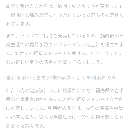
選択肢
施術を受けた方からは「数回で動きやすさが変わった」
予約から施術まで神経系ストレッチの手順
「慢性的な痛みが楽になった」といった声も多く寄せら
解説
れています。
神経系ストレッチ施術の予約方法と注意点
また、セルフケア指導も充実しているため、施術後の日
常生活での再発予防やパフォーマンス向上にも役立ちま
す。仙台で神経系ストレッチを受けることで、今までに
ない新しい身体の感覚を体験できるでしょう。
東北各地から集まる神経系ストレッチ利用者の声
仙台市内の治療院には、山形県だけでなく福島県や岩手
県など東北各地から多くの方が神経系ストレッチを目的
に来院しています。利用者の多くは、長年の腰痛や坐骨
神経痛に悩み、従来の治療法では十分な効果を感じられ
なかった方々です。