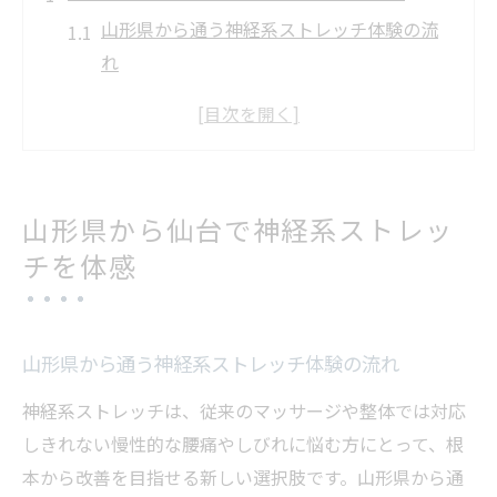
山形県から通う神経系ストレッチ体験の流
れ
兼子ただし直伝の施術が東北で注目される
理由
仙台で受けられる神経系ストレッチの魅力
東北各地から集まる神経系ストレッチ利用
山形県から仙台で神経系ストレッ
者の声
チを体感
山形から仙台へ神経系ストレッチアクセス
方法
神経系ストレッチの効果を東北で実感する理由
山形県から通う神経系ストレッチ体験の流れ
神経系ストレッチが慢性痛改善に効く根拠
神経系ストレッチは、従来のマッサージや整体では対応
東北で広がる神経系ストレッチの効果実感
しきれない慢性的な腰痛やしびれに悩む方にとって、根
理学療法士監修の神経系ストレッチの信頼
本から改善を目指せる新しい選択肢です。山形県から通