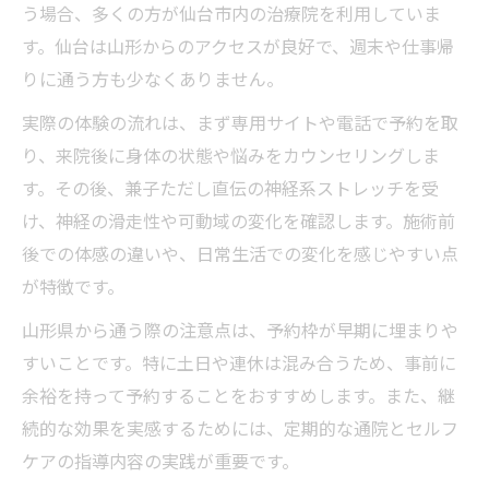
性
う場合、多くの方が仙台市内の治療院を利用していま
神経系ストレッチを選ぶ東北在住者の動機
す。仙台は山形からのアクセスが良好で、週末や仕事帰
兼子ただし式神経系ストレッチの特徴とは
りに通う方も少なくありません。
慢性痛やしびれ改善へ神経系ストレッチが有効
実際の体験の流れは、まず専用サイトや電話で予約を取
なわけ
り、来院後に身体の状態や悩みをカウンセリングしま
神経系ストレッチが慢性痛に有効な理由を
す。その後、兼子ただし直伝の神経系ストレッチを受
解説
け、神経の滑走性や可動域の変化を確認します。施術前
しびれや腰痛に神経系ストレッチが効く仕
後での体感の違いや、日常生活での変化を感じやすい点
組み
が特徴です。
神経系ストレッチで筋肉だけでなく神経へ
山形県から通う際の注意点は、予約枠が早期に埋まりや
アプローチ
すいことです。特に土日や連休は混み合うため、事前に
兼子ただし式ストレッチの科学的根拠と実
余裕を持って予約することをおすすめします。また、継
績
続的な効果を実感するためには、定期的な通院とセルフ
ケアの指導内容の実践が重要です。
神経系ストレッチの施術で期待できる効果