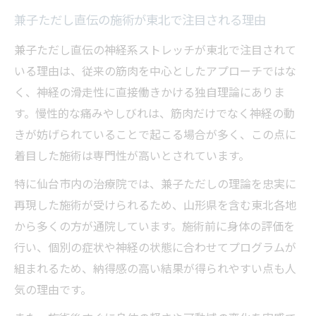
仙台で受ける兼子ただし直伝のストレッチ体験
兼子ただし直伝の施術が東北で注目される理由
談
兼子ただし直伝の神経系ストレッチが東北で注目されて
仙台で神経系ストレッチを受けた体験談を
いる理由は、従来の筋肉を中心としたアプローチではな
紹介
く、神経の滑走性に直接働きかける独自理論にありま
東北各地から集まる神経系ストレッチの評
す。慢性的な痛みやしびれは、筋肉だけでなく神経の動
判
きが妨げられていることで起こる場合が多く、この点に
神経系ストレッチを体験した山形県民の声
着目した施術は専門性が高いとされています。
兼子ただし直伝ストレッチのリアルな感想
特に仙台市内の治療院では、兼子ただしの理論を忠実に
施術前後で実感した変化と感動
再現した施術が受けられるため、山形県を含む東北各地
神経系ストレッチの口コミと東北からの来院事
から多くの方が通院しています。施術前に身体の評価を
情
行い、個別の症状や神経の状態に合わせてプログラムが
神経系ストレッチの口コミで分かる効果と
組まれるため、納得感の高い結果が得られやすい点も人
課題
気の理由です。
東北から来院する神経系ストレッチ利用者