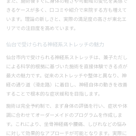
また、施術後すぐに身体の軽さや可動域の変化を実感で
の傾向
きるケースが多く、口コミや紹介で来院する方も増えて
神経系ストレッチに関する評判と悪評の真
います。理論の新しさと、実際の満足度の高さが東北エ
実
リアでの注目度を高めています。
東北在住者が注目する神経系ストレッチの
感想
仙台で受けられる神経系ストレッチの魅力
兼子ただし式神経系ストレッチの体験談ま
仙台市内で受けられる神経系ストレッチは、兼子ただし
とめ
による科学的根拠に基づいた施術を直接体験できる点が
山形在住でも神経系ストレッチの施術が可能な
最大の魅力です。従来のストレッチや整体と異なり、神
方法
経の通り道（滑走路）に着目し、神経自体の動きを改善
山形在住者が神経系ストレッチを受ける方
することで根本的な症状緩和を目指します。
法
施術は完全予約制で、まず身体の評価を行い、症状や体
仙台の店舗で神経系ストレッチを体験する
調に合わせてオーダーメイドのプログラムを作成しま
流れ
す。これにより、坐骨神経痛や腰痛、しびれなどの悩み
東北地方で利用できる神経系ストレッチの
に対して効果的なアプローチが可能となります。実際に