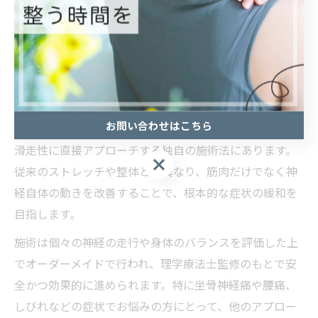
た」「仙台院で初めて自分の症状の原因が明確になっ
た」といった具体的な体験談も多く、東北地方全体で神
経系ストレッチへの関心が高まっています。
兼子ただし式神経系ストレッチの特徴とは
お問い合わせはこちら
兼子ただし式神経系ストレッチの最大の特徴は、神経の
滑走性に直接アプローチする独自の施術法にあります。
従来のストレッチや整体とは異なり、筋肉だけでなく神
経自体の動きを改善することで、根本的な症状の緩和を
目指します。
施術は個々の神経の走行や身体のバランスを評価した上
でオーダーメイドで行われ、理学療法士監修のもとで安
全かつ効果的に進められます。特に坐骨神経痛や腰痛、
しびれなどの症状でお悩みの方にとって、他のアプロー