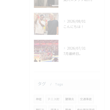
2026/08/01
こんにちは！
2026/07/31
7月最終日。
タグ
Tags
神経
テニス肘
腱鞘炎
交通事故
鞭打ち
寝違え
膝痛
脊柱管狭窄症