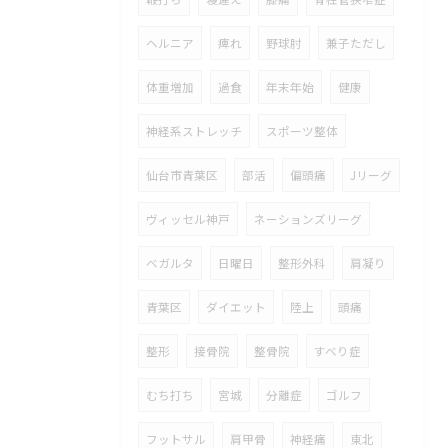
ヘルニア
痺れ
野球肘
兼子ただし
体重増加
過食
年末年始
健康
神経系ストレッチ
スポーツ整体
仙台市青葉区
部活
偏頭痛
Jリーグ
ヴィッセル神戸
ネーションズリーグ
ベガルタ
日曜日
整形外科
肩凝り
青葉区
ダイエット
陸上
頭痛
整形
接骨院
整骨院
すべり症
むち打ち
宮城
分離症
ゴルフ
フットサル
肩甲骨
神経痛
東北