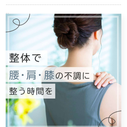
--------------------------------------------------------------------
--
スポーツ
< 前のページ
一覧に戻る
次のページ >
関連タグ
#治療
#仙台市
#整体
#スポーツ