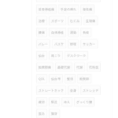
坐骨神経痛
手足の痺れ
慢性痛
治療
スポーツ
むくみ
生理痛
腰痛
自律神経
運動
免疫
バレー
バスケ
野球
サッカー
仙台
肩こり
デスクワーク
股関節痛
基礎代謝
代謝
花粉症
QOL
仙台市
整体
股関節
ストレートネック
全身
ストレッチ
疲労
駅近
冷え
ぎっくり腰
歪み
猫背