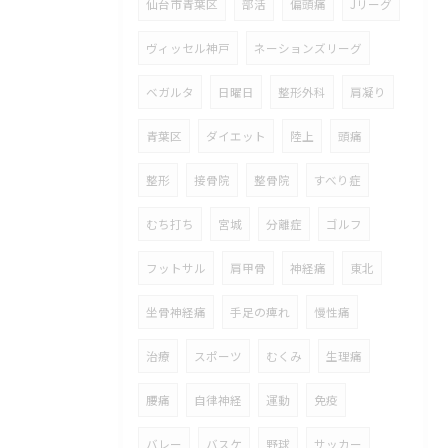
仙台市青葉区
部活
偏頭痛
Jリーグ
ヴィッセル神戸
ネーションズリーグ
ベガルタ
日曜日
整形外科
肩凝り
青葉区
ダイエット
陸上
頭痛
整形
接骨院
整骨院
すべり症
むち打ち
宮城
分離症
ゴルフ
フットサル
肩甲骨
神経痛
東北
坐骨神経痛
手足の痺れ
慢性痛
治療
スポーツ
むくみ
生理痛
腰痛
自律神経
運動
免疫
バレー
バスケ
野球
サッカー