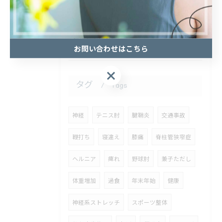
2026/07/25
こんにちは！
お問い合わせはこちら
お問い合わせはこちら
タグ
Tags
神経
テニス肘
腱鞘炎
交通事故
鞭打ち
寝違え
膝痛
脊柱管狭窄症
ヘルニア
痺れ
野球肘
兼子ただし
体重増加
過食
年末年始
健康
神経系ストレッチ
スポーツ整体