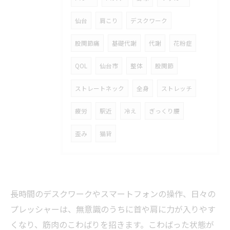
仙台
肩こり
デスクワーク
股関節痛
基礎代謝
代謝
花粉症
QOL
仙台市
整体
股関節
ストレートネック
全身
ストレッチ
疲労
駅近
冷え
ぎっくり腰
歪み
猫背
長時間のデスクワークやスマートフォンの操作、日々の
プレッシャーは、無意識のうちに首や肩に力が入りやす
くなり、筋肉のこわばりを招きます。こわばった状態が