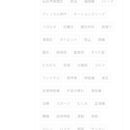
仙台市青葉区
部活
偏頭痛
Jリーグ
ヴィッセル神戸
ネーションズリーグ
ベガルタ
日曜日
整形外科
肩凝り
青葉区
ダイエット
陸上
頭痛
整形
接骨院
整骨院
すべり症
むち打ち
宮城
分離症
ゴルフ
フットサル
肩甲骨
神経痛
東北
坐骨神経痛
手足の痺れ
慢性痛
治療
スポーツ
むくみ
生理痛
腰痛
自律神経
運動
免疫
バレー
バスケ
野球
サッカー