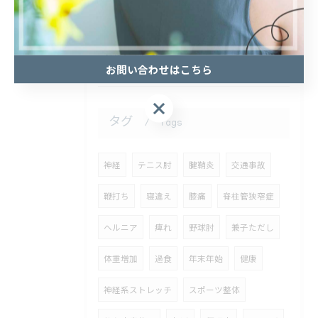
2026/07/25
こんにちは！
お問い合わせはこちら
お問い合わせはこちら
タグ
Tags
神経
テニス肘
腱鞘炎
交通事故
鞭打ち
寝違え
膝痛
脊柱管狭窄症
ヘルニア
痺れ
野球肘
兼子ただし
体重増加
過食
年末年始
健康
神経系ストレッチ
スポーツ整体