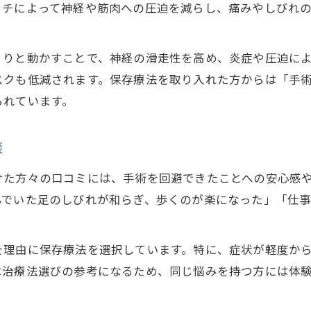
神経痛を手術以外で緩和した口コミまとめ
ッチによって神経や筋肉への圧迫を減らし、痛みやしびれ
保存療法での改善率や満足度の紹介
手術と保存療法それぞれのメリット比較
くりと動かすことで、神経の滑走性を高め、炎症や圧迫に
青葉区で広がる痛み軽減の取り組みとは
スクも低減されます。保存療法を取り入れた方からは「手
られています。
青葉区で実践されるヘルニア保存療法の事例
口コミが支える地域密着の痛み緩和方法
神経系ストレッチの取り組みと評判を解説
談
ヘルニア痛み対策が広がる地域の最新事情
けた方々の口コミには、手術を回避できたことへの安心感
実際の利用者が語る保存療法の効果
んでいた足のしびれが和らぎ、歩くのが楽になった」「仕
を理由に保存療法を選択しています。特に、症状が軽度か
は治療法選びの参考になるため、同じ悩みを持つ方には体