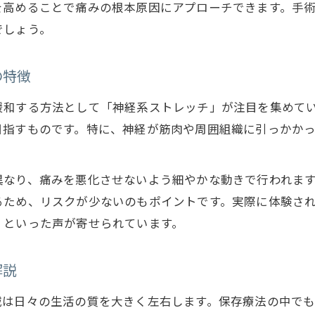
を高めることで痛みの根本原因にアプローチできます。手
従来療法と新アプローチとの違いを徹底比較
でしょう。
口コミが示すヘルニア痛み軽減の秘訣
保存療法の進化がもたらすメリット解説
の特徴
保存療法で見つける毎日の快適な暮らし
緩和する方法として「神経系ストレッチ」が注目を集めて
保存療法でヘルニア痛みが和らいだ日常生活
目指すものです。特に、神経が筋肉や周囲組織に引っかか
神経痛と共存しない快適な生活への第一歩
口コミに見る保存療法の生活改善効果とは
異なり、痛みを悪化させないよう細やかな動きで行われま
お問い合わせはこちら
ヘルニアによる不安を減らす保存療法の力
るため、リスクが少ないのもポイントです。実際に体験さ
ストレッチで変わるヘルニア患者の毎日
」といった声が寄せられています。
手術と比較したヘルニア緩和の実情を紹介
保存療法と手術の違いを体験談で検証
解説
ヘルニア手術に頼らない選択のリアルな実例
減は日々の生活の質を大きく左右します。保存療法の中で