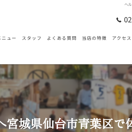
ヘ
02
メニュー
スタッフ
よくある質問
当店の特徴
アクセス
腰痛
漫画特
肩こり
膝
スポーツ
頭痛
へ宮城県仙台市青葉区で