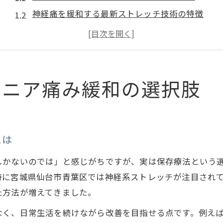
神経痛を緩和する最新ストレッチ技術の特徴
椎間板ヘルニアに有効な痛み軽減法を解説
口コミで話題のヘルニア保存療法体験談
ヘルニア手術を迷う方へ保存療法の魅力
口コミで話題の神経系ストレッチ体験談
ルニア痛み緩和の選択肢
実際の口コミが語るヘルニア痛み緩和の効果
神経痛が和らいだと感じた保存療法の実例
ヘルニア患者の体験談から見る改善のポイント
とは
口コミで広がるストレッチ療法のリアルな声
しかないのでは」と感じがちですが、実は保存療法という
手術を避けた人のヘルニア克服ストーリー
特に宮城県仙台市青葉区では神経系ストレッチが注目され
ヘルニアによる神経痛を和らげる新しい方法
た方法が増えてきました。
神経痛に向けた最新ヘルニア保存療法の実際
なく、日常生活を続けながら改善を目指せる点です。例え
痛みを抑える神経系ストレッチの具体的な施術法