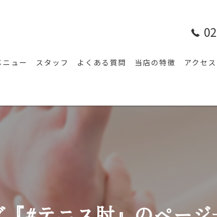
02
メニュー
スタッフ
よくある質問
当店の特徴
アクセス
腰痛
漫画特
肩こり
膝
スポーツ
頭痛
グ『#テニス肘』のページ