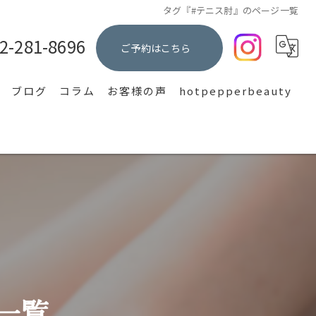
タグ『#テニス肘』のページ一覧
2-281-8696
ご予約はこちら
ブログ
コラム
お客様の声
hotpepperbeauty
集
一覧