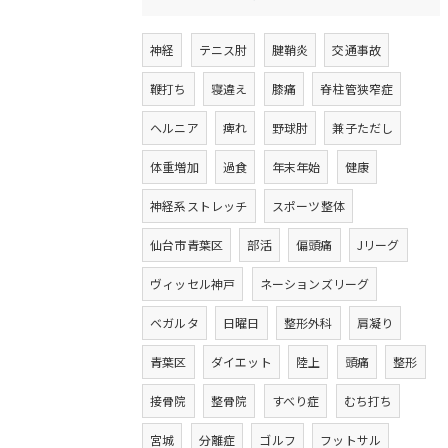
神経
テニス肘
腱鞘炎
交通事故
鞭打ち
寝違え
膝痛
脊柱管狭窄症
ヘルニア
痺れ
野球肘
兼子ただし
体重増加
過食
年末年始
健康
神経系ストレッチ
スポーツ整体
仙台市青葉区
部活
偏頭痛
Jリーグ
ヴィッセル神戸
ネーションズリーグ
ベガルタ
日曜日
整形外科
肩凝り
青葉区
ダイエット
陸上
頭痛
整形
接骨院
整骨院
すべり症
むち打ち
宮城
分離症
ゴルフ
フットサル