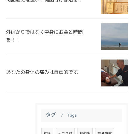
何回通えば良い？何回行けば治る？
外ばかりではなく中身にお金と時間
を！！
あなたの身体の痛みは自虐的です。
タグ
Tags
神経
テニス肘
腱鞘炎
交通事故