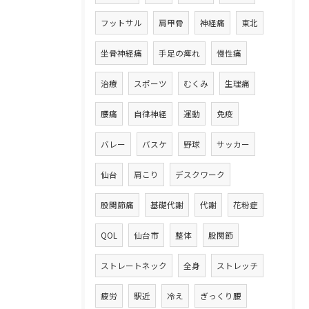
フットサル
肩甲骨
神経痛
東北
坐骨神経痛
手足の痺れ
慢性痛
治療
スポーツ
むくみ
生理痛
腰痛
自律神経
運動
免疫
バレー
バスケ
野球
サッカー
仙台
肩こり
デスクワーク
股関節痛
基礎代謝
代謝
花粉症
QOL
仙台市
整体
股関節
ストレートネック
全身
ストレッチ
疲労
駅近
冷え
ぎっくり腰