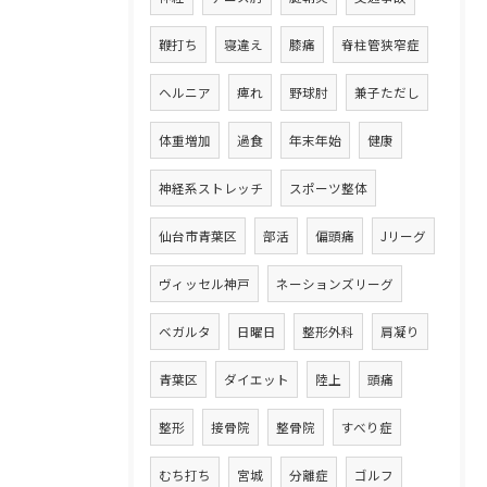
鞭打ち
寝違え
膝痛
脊柱管狭窄症
ヘルニア
痺れ
野球肘
兼子ただし
体重増加
過食
年末年始
健康
神経系ストレッチ
スポーツ整体
仙台市青葉区
部活
偏頭痛
Jリーグ
ヴィッセル神戸
ネーションズリーグ
ベガルタ
日曜日
整形外科
肩凝り
お問い合わせはこちら
青葉区
ダイエット
陸上
頭痛
整形
接骨院
整骨院
すべり症
むち打ち
宮城
分離症
ゴルフ