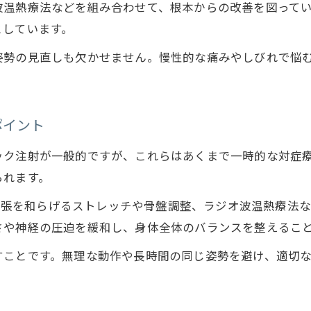
波温熱療法などを組み合わせて、根本からの改善を図って
坐骨神経痛の治療で整体が選ばれる理由とは
としています。
整形外科での坐骨神経痛治療の特徴と限界
姿勢の見直しも欠かせません。慢性的な痛みやしびれで悩
坐骨神経痛へ整体院で期待できる効果と役割
。
坐骨神経痛の早期改善に両者の併用は有効か
日常生活でできる坐骨神経痛の予防策
ポイント
坐骨神経痛の再発予防に役立つ毎日の習慣
ック注射が一般的ですが、これらはあくまで一時的な対症
坐骨神経痛を防ぐ正しい姿勢と動作のポイント
られます。
お問い合わせはこちら
自宅でできる坐骨神経痛予防ストレッチ紹介
経や筋肉の緊張を和らげるストレッチや骨盤調整、ラジオ波温熱
坐骨神経痛対策に効果的な歩き方と座り方
さや神経の圧迫を緩和し、身体全体のバランスを整えるこ
坐骨神経痛の予防には筋肉ケアが重要な理由
すことです。無理な動作や長時間の同じ姿勢を避け、適切
根本改善を目指す現代的アプローチ紹介
坐骨神経痛に現代的アプローチが有効な理由