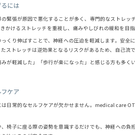
神経系ストレッチで坐骨神経痛を根本から改善
げるには
坐骨神経痛のための骨盤調整のメリット解説
帯の緊張が原因で悪化することが多く、専門的なストレッ
坐骨神経痛に温熱療法がもたらす最新効果
系に直接働きかけるストレッチを重視し、痛みやしびれの緩和を目
坐骨神経痛の根本改善へ導く治療院の工夫
ゆっくり伸ばすことで、神経への圧迫を軽減します。安全
神経系ストレッチがもたらす改善効果
ったストレッチは逆効果となるリスクがあるため、自己流
坐骨神経痛に神経系ストレッチが効く理由
痛みが軽減した」「歩行が楽になった」と感じる方も多く
坐骨神経痛の緩和を目指すストレッチのやり方
神経系ストレッチで坐骨神経痛をコントロール
坐骨神経痛の再発予防に役立つストレッチ法
ルフケア
坐骨神経痛の痛みを和らげる実践的ストレッチ
常的なセルフケアが欠かせません。medical care 
や、椅子に座る際の姿勢を意識するだけでも、神経への負