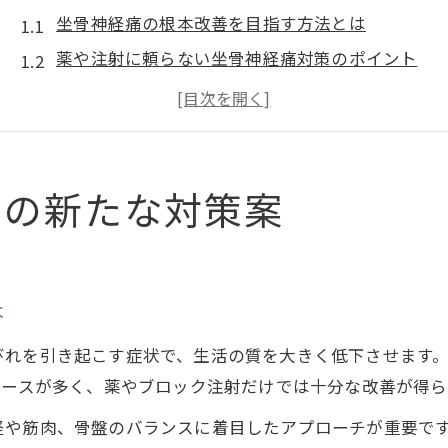
坐骨神経痛の根本改善を目指す方法とは
薬や注射に頼らない坐骨神経痛対策のポイント
坐骨神経痛を専門的ストレッチで和らげるには
坐骨神経痛でお悩みの方が知るべきセルフケア
坐骨神経痛の再発を防ぐための生活習慣改善
手術以外で実現する坐骨神経痛ケア
方の新たな対策案
坐骨神経痛に手術以外でできる対策を解説
坐骨神経痛の改善に有効な保存療法の選び方
整体と物理療法で坐骨神経痛の症状を和らげる
は
坐骨神経痛のセルフケアと通院治療の組み合わせ
びれを引き起こす症状で、生活の質を大きく低下させます
坐骨神経痛のケアで注目の神経系ストレッチ活用
ケースが多く、薬やブロック注射だけでは十分な改善が得
整体と整形外科の違いを深掘り解説
肉、骨盤のバランスに着目したアプローチが重要です。medi
坐骨神経痛に整体と整形外科どちらが合うか