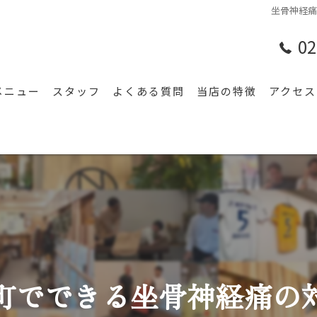
坐骨神経
02
メニュー
スタッフ
よくある質問
当店の特徴
アクセス
腰痛
漫画特
肩こり
膝
スポーツ
頭痛
町でできる坐骨神経痛の