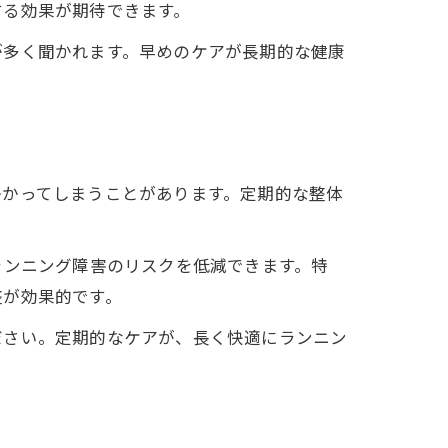
する効果が期待できます。
が多く聞かれます。早めのケアが長期的な健康
かかってしまうことがあります。定期的な整体
ランニング障害のリスクを低減できます。特
整が効果的です。
ださい。定期的なケアが、長く快適にランニン