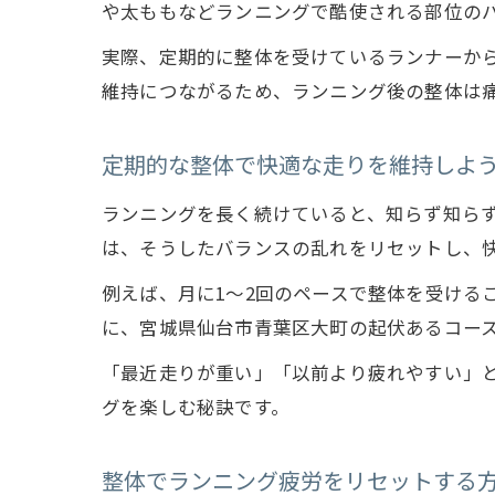
や太ももなどランニングで酷使される部位の
実際、定期的に整体を受けているランナーか
維持につながるため、ランニング後の整体は
定期的な整体で快適な走りを維持しよ
ランニングを長く続けていると、知らず知ら
は、そうしたバランスの乱れをリセットし、
例えば、月に1～2回のペースで整体を受ける
に、宮城県仙台市青葉区大町の起伏あるコー
「最近走りが重い」「以前より疲れやすい」
グを楽しむ秘訣です。
整体でランニング疲労をリセットする