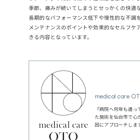
季節、痛みが続いてしまうとせっかくの快適
長期的なパフォーマンス低下や慢性的な不調
メンテナンスのポイントや効果的なセルフケ
きる内容となっています。
medical care 
『病院へ何年も通っ
た施術を仙台市で心
因にアプローチしま