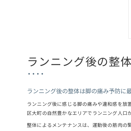
ランニング後の整
ランニング後の整体は脚の痛み予防に
ランニング後に感じる脚の痛みや違和感を放
区大町の自然豊かなエリアでランニング人口
整体によるメンテナンスは、運動後の筋肉の