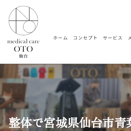
ホーム
コンセプト
サービス
整体で宮城県仙台市青