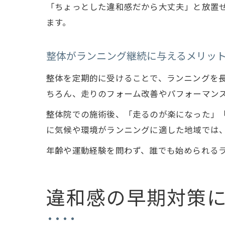
「ちょっとした違和感だから大丈夫」と放置
ます。
整体がランニング継続に与えるメリッ
整体を定期的に受けることで、ランニングを
ちろん、走りのフォーム改善やパフォーマン
整体院での施術後、「走るのが楽になった」
に気候や環境がランニングに適した地域では
年齢や運動経験を問わず、誰でも始められる
違和感の早期対策