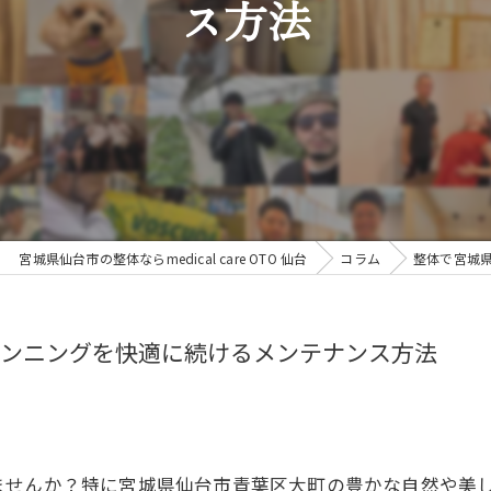
ス方法
宮城県仙台市の整体ならmedical care OTO 仙台
コラム
整体で宮城
ンニングを快適に続けるメンテナンス方法
ませんか？特に宮城県仙台市青葉区大町の豊かな自然や美