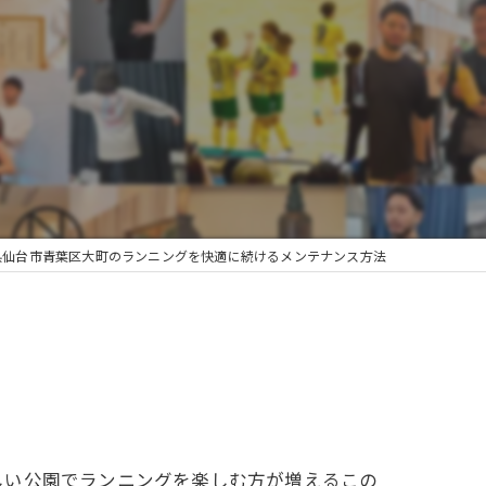
県仙台市青葉区大町のランニングを快適に続けるメンテナンス方法
しい公園でランニングを楽しむ方が増えるこの