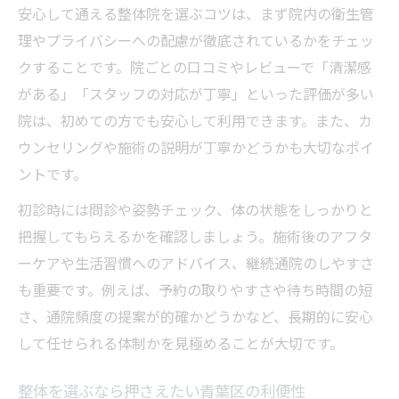
安心して通える整体院を選ぶコツは、まず院内の衛生管
理やプライバシーへの配慮が徹底されているかをチェッ
クすることです。院ごとの口コミやレビューで「清潔感
がある」「スタッフの対応が丁寧」といった評価が多い
院は、初めての方でも安心して利用できます。また、カ
ウンセリングや施術の説明が丁寧かどうかも大切なポイ
ントです。
初診時には問診や姿勢チェック、体の状態をしっかりと
把握してもらえるかを確認しましょう。施術後のアフタ
ーケアや生活習慣へのアドバイス、継続通院のしやすさ
も重要です。例えば、予約の取りやすさや待ち時間の短
さ、通院頻度の提案が的確かどうかなど、長期的に安心
して任せられる体制かを見極めることが大切です。
整体を選ぶなら押さえたい青葉区の利便性