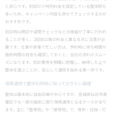
と安心です。初回だけ特別料金を設定している整体院も
多いため、キャンペーン内容も併せてチェックするのが
おすすめです。
初診時は問診や姿勢チェックなどの検査が丁寧に行われ
ることが多く、2回目以降の料金と異なる点に注意が必
要です。仕事や家事で忙しい方は、予約時に待ち時間や
施術時間の目安も確認しておくと、当日の流れがスムー
ズになります。初診費用を明確に把握し、納得した上で
整体を選ぶことが、安心して通院を始める第一歩です。
保険適用で整体利用時に知っておきたい基礎
整体は基本的に自由診療が中心ですが、宮城県仙台市青
葉区でも一部の施術に限り保険適用となるケースがあり
ます。主に「整骨院」や「接骨院」で、骨折・捻挫・打