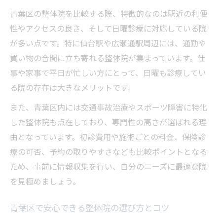
青葉区の整体院を比較する際、特徴的なのは駅近の利便
性やアクセスの良さ、そして日曜診療に対応している院
が多い点です。特に仙台駅や広瀬通駅周辺には、通勤や
買い物の合間に立ち寄れる整体院が集まっています。仕
事や家事で平日が忙しい方にとって、日曜も診療してい
る院の存在は大きなメリットです。
また、青葉区内には交通事故治療やスポーツ障害に特化
した整体院も点在しており、専門性の高さが選ばれる理
由となっています。初診費用や施術ごとの料金、保険診
療の可否、予約の取りやすさなども比較ポイントとなる
ため、事前に情報収集を行い、自分のニーズに最適な院
を見極めましょう。
青葉区で安心できる整体院の選び方とコツ