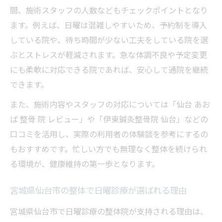
間、施術スタッフの人数などもチェックポイントとなり
ます。例えば、日曜は混雑しやすいため、予約制を導入
している院や、待ち時間が少ない工夫をしている院を選
ぶとストレスが軽減されます。急な体調不良や予定変更
にも柔軟に対応できる院であれば、安心して通院を継続
できます。
また、施術内容やスタッフの対応については「仙台 あお
ば 整骨 院 レビュー」や「伊東鍼灸整骨院 仙台」などの
口コミを活用し、実際の利用者の体験談を参考にするの
もおすすめです。忙しい方でも無理なく整体を続けられ
る環境が、健康維持の第一歩となります。
宮城県仙台市の整体で日曜診療が選ばれる理由
宮城県仙台市で日曜診療の整体院が支持される理由は、