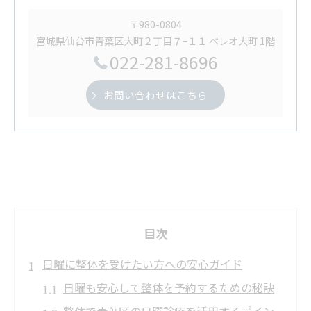
〒980-0804
宮城県仙台市青葉区大町２丁目７−１１ ベレオ大町 1階
022-281-8696
お問い合わせはこちら
目次
日曜に整体を受けたい方への安心ガイド
日曜も安心して整体を予約するための秘訣