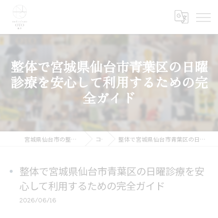
整体で宮城県仙台市青葉区の日曜
診療を安心して利用するための完
全ガイド
宮城県仙台市の整体ならmedical care OTO 仙台
コラム
整体で宮城県仙台市青葉区の日曜診療を安心して利用するための完全ガイド
整体で宮城県仙台市青葉区の日曜診療を安
心して利用するための完全ガイド
2026/06/16