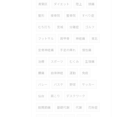
青葉区
ダイエット
陸上
頭痛
整形
接骨院
整骨院
すべり症
むち打ち
宮城
分離症
ゴルフ
フットサル
肩甲骨
神経痛
東北
坐骨神経痛
手足の痺れ
慢性痛
治療
スポーツ
むくみ
生理痛
腰痛
自律神経
運動
免疫
バレー
バスケ
野球
サッカー
仙台
肩こり
デスクワーク
股関節痛
基礎代謝
代謝
花粉症