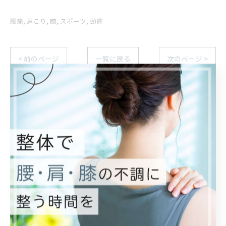
腰痛
肩こり
膝
スポーツ
頭痛
< 前のページ
一覧に戻る
次のページ >
関連タグ
#肩凝り
#頭痛
#整骨院
#偏頭痛
#接骨院
#ヘルニア
#脊柱管狭窄症
#すべり症
#寝違え
#むち打ち
#宮城
#分離症
#テニス肘
#野球肘
#ゴルフ