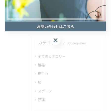
#腱鞘炎
#交通事故
#痺れ
#神経
#兼子ただし
#神経系ストレッチ
お問い合わせはこちら
お問い合わせはこちら
カテゴリー
Categories
全てのカテゴリー
腰痛
肩こり
膝
スポーツ
頭痛