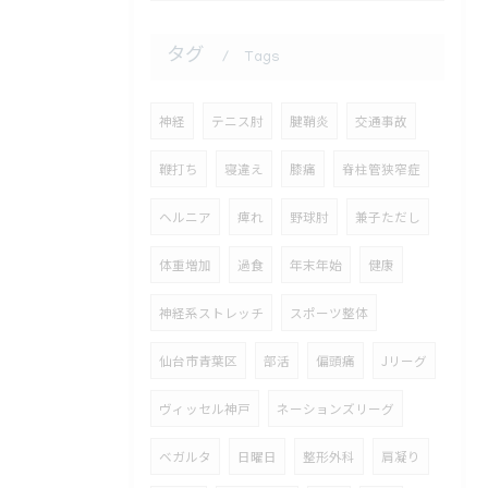
タグ
Tags
神経
テニス肘
腱鞘炎
交通事故
鞭打ち
寝違え
膝痛
脊柱管狭窄症
ヘルニア
痺れ
野球肘
兼子ただし
体重増加
過食
年末年始
健康
神経系ストレッチ
スポーツ整体
仙台市青葉区
部活
偏頭痛
Jリーグ
ヴィッセル神戸
ネーションズリーグ
ベガルタ
日曜日
整形外科
肩凝り